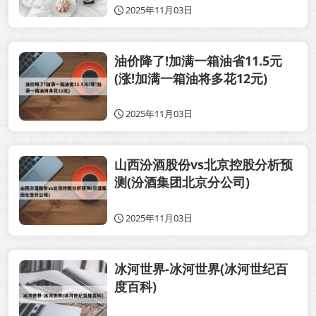
2025年11月03日
油价降了!加满一箱油省11.5元
(涨!加满一箱油将多花12元)
2025年11月03日
山西汾酒股份vs北京控股分析预
测(汾酒集团北京分公司)
2025年11月03日
冰河世界-冰河世界(冰河世纪百
度百科)