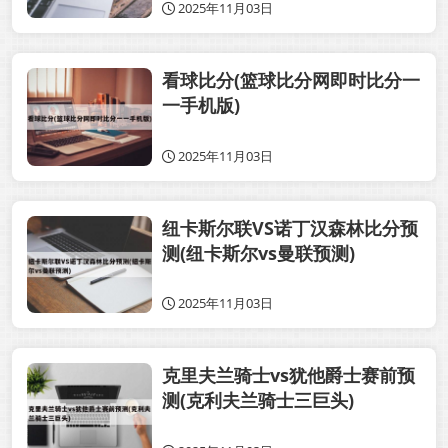
2025年11月03日
看球比分(篮球比分网即时比分一
一手机版)
2025年11月03日
纽卡斯尔联VS诺丁汉森林比分预
测(纽卡斯尔vs曼联预测)
2025年11月03日
克里夫兰骑士vs犹他爵士赛前预
测(克利夫兰骑士三巨头)