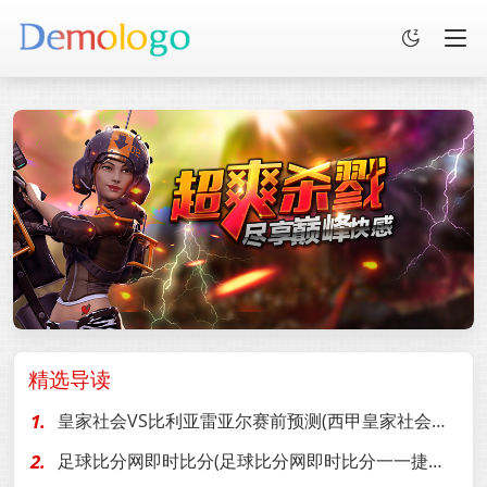
48nb
精选导读
1.
皇家社会VS比利亚雷亚尔赛前预测(西甲皇家社会vs比利亚雷前瞻)
2.
足球比分网即时比分(足球比分网即时比分一一捷报比分)