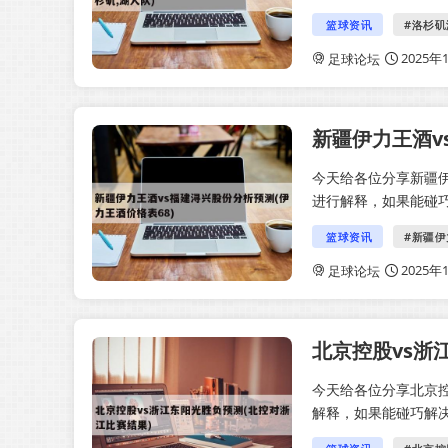
(NBA球队角逐总冠军)
篮球资讯
#洛杉矶
2025年
足球论坛
新疆伊力王酒v
今天给各位分享新疆伊
进行解释，如果能碰
览： 1、新赛季cba赛
篮球资讯
#新疆伊
2025年
足球论坛
北京控股vs浙
今天给各位分享北京
解释，如果能碰巧解
1、cba排行榜 2、cba