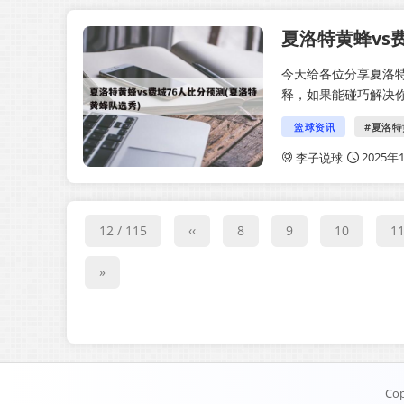
夏洛特黄蜂vs
今天给各位分享夏洛特
释，如果能碰巧解决
湖人队怎么在2001年
篮球资讯
#夏洛特
2025年
李子说球
12 / 115
‹‹
8
9
10
1
»
Cop