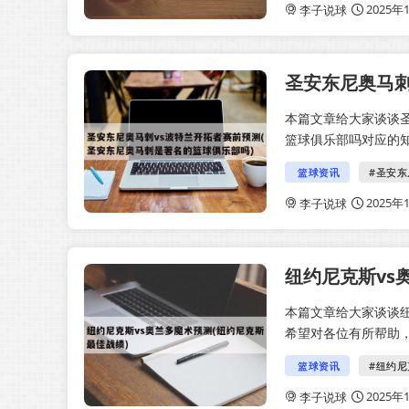
2025年
李子说球
圣安东尼奥马刺
的篮球俱乐部吗
本篇文章给大家谈谈
篮球俱乐部吗对应的
1、求03年NBA季后赛
篮球资讯
#圣安东
2025年
李子说球
纽约尼克斯vs
本篇文章给大家谈谈
希望对各位有所帮助，
荐大小分、胜负、欢迎大
篮球资讯
#纽约尼
2025年
李子说球