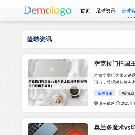
首页
足球资讯
篮球
篮球资讯
萨克拉门托国王
本篇文章给大家谈谈
识点，希望对各位有所
了吗? 2、1月10日克
篮球资讯
#萨克拉
2025年
李子说球
奥兰多魔术vs