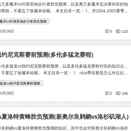
奥兰多魔术vs印第安纳步行者胜负预测，以及奥兰多魔术总决赛对应的知
助，不要忘了收藏本站喔。 本文目录一览： 1、求2004-2005赛季
996年nb...
魔术vs印第安纳步行者胜负预测
10月28日
0
220
纽约尼克斯赛前预测(多伦多猛龙赛程)
多伦多猛龙vs纽约尼克斯赛前预测，以及多伦多猛龙赛程对应的知识点，
不要忘了收藏本站喔。 本文目录一览： 1、nba季后赛是怎么对位比赛
09赛季常规赛...
猛龙vs纽约尼克斯赛前预测
10月28日
0
246
s夏洛特黄蜂胜负预测(新奥尔良鹈鹕vs洛杉矶湖人)
良鹈鹕vs夏洛特黄蜂胜负预测的知识，其中也会对新奥尔良鹈鹕vs洛杉