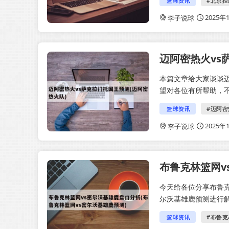
篮球资讯
#北京控
2025年
李子说球
迈阿密热火vs
本篇文章给大家谈谈
望对各位有所帮助，不
迈阿密热火,国王进攻端
篮球资讯
#迈阿密
2025年
李子说球
布鲁克林篮网v
雄鹿预测)
今天给各位分享布鲁克
尔沃基雄鹿预测进行
吧！本文目录一览： 1
篮球资讯
#布鲁克