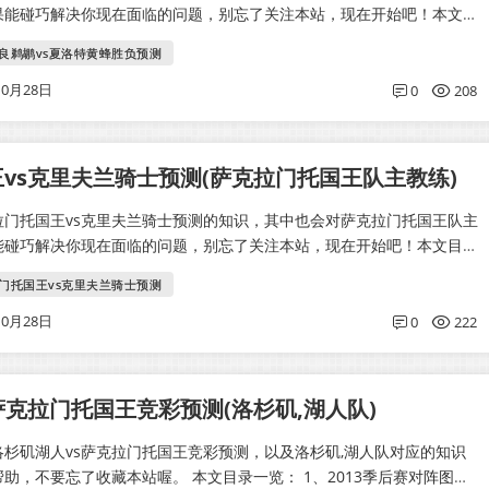
果能碰巧解决你现在面临的问题，别忘了关注本站，现在开始吧！本文目
黄蜂 2、新奥尔良鹈鹕队球...
良鹈鹕vs夏洛特黄蜂胜负预测
10月28日
0
208
vs克里夫兰骑士预测(萨克拉门托国王队主教练)
拉门托国王vs克里夫兰骑士预测的知识，其中也会对萨克拉门托国王队主
能碰巧解决你现在面临的问题，别忘了关注本站，现在开始吧！本文目录
1月24日周日档篮球五场比...
门托国王vs克里夫兰骑士预测
10月28日
0
222
萨克拉门托国王竞彩预测(洛杉矶,湖人队)
杉矶湖人vs萨克拉门托国王竞彩预测，以及洛杉矶,湖人队对应的知识
助，不要忘了收藏本站喔。 本文目录一览： 1、2013季后赛对阵图