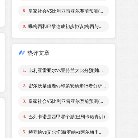
皇家社会VS比利亚雷亚尔赛前预测(西甲皇家社会vs比
8.
曝梅西和巴黎达成初步协议(梅西与巴黎签约两年东方财
9.
热评文章
比利亚雷亚尔Vs亚特兰大比分预测(比利亚雷尔对亚特
1.
密尔沃基雄鹿vs印第安纳步行者分析预测(密尔沃基雄
2.
皇家社会VS比利亚雷亚尔赛前预测(西甲皇家社会vs比
3.
巴列卡诺是西甲哪个派(巴列卡诺青训)
4.
赫罗纳vs艾尔切(赫罗纳vs阿尔梅里亚比分预测)
5.