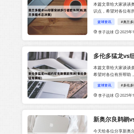
本篇文章给大家谈谈
识点，希望对各位有所帮
NBA东西部排名?? 2、1
篮球资讯
#奥兰多
2025年
李子说球
多伦多猛龙vs
本篇文章给大家谈谈
希望对各位有所帮助，
的? 2、NBA2008-20
篮球资讯
#多伦多
2025年
李子说球
新奥尔良鹈鹕v
今天给各位分享新奥尔