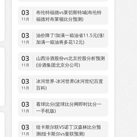
03
布伦特福德vs莱切斯特城(布伦特
福德对布莱顿比分预测)
11月
03
油价降了!加满一箱油省11.5元(涨!
加满一箱油将多花12元)
11月
03
山西汾酒股份vs北京控股分析预测
(汾酒集团北京分公司)
11月
03
冰河世界-冰河世界(冰河世纪百度
百科)
11月
03
看球比分(篮球比分网即时比分一
一手机版)
11月
03
纽卡斯尔联VS诺丁汉森林比分预
测(纽卡斯尔vs曼联预测)
11月