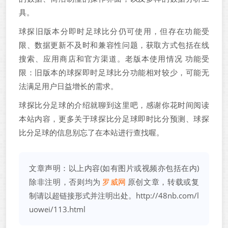
具。
球探旧版本分即时足球比分仍可使用，但存在功能受
限、数据更新不及时和兼容性问题，获取方式包括在线
搜索、应用商店和官方渠道。老版本使用情况 功能受
限：旧版本的球探即时足球比分功能相对较少，可能无
法满足用户日益增长的需求。
球探比分足球的介绍就聊到这里吧，感谢你花时间阅读
本站内容，更多关于球探比分足球即时比分预测、球探
比分足球的信息别忘了在本站进行查找喔。
文章声明：以上内容(如有图片或视频亦包括在内)
除非注明，否则均为
罗威网
原创文章，转载或复
制请以超链接形式并注明出处。
http://48nb.com/l
uowei/113.html