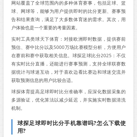
网站覆盖了全球范围内的多种体育赛事，包括足球、篮
球、网球等，能够为用户提供即时的比分更新、赛事预
告和结果查询，满足了大多数体育迷的需求。其次，用
户体验也是一个重要的考量因素。
实时工具类球天下体育：对接欧洲即时数据，提供赛前
预估、赛中比分以及5000万场比赛模型分析，方便用户
在赛前和赛中获取相关信息。球探足球比分2025：不仅
有实时比分直播，还能进行赛事预测，支持全球联赛数
据统计与球迷互动，对于喜欢边看比赛边和球迷交流并
获取预测信息的用户比较合适。
球探体育提高足球即时比分准确率，应深化数据采集的
多源验证，优化算法以减少延迟，并实施实时数据清洗
机制。
球探足球即时比分手机靠谱吗?怎么下载使
用?