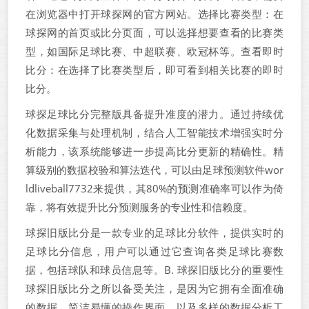
在浏览器中打开球探网的官方网站。选择比赛类型：在
球探网的首页或比分页面，可以选择想要查看的比赛类
型，如国际足球比赛、中超联赛、欧冠杯等。查看即时
比分：在选择了比赛类型后，即可看到相关比赛的即时
比分。
球探足球比分完整版具备提升准度的潜力。通过持续优
化数据采集与处理机制，结合人工智能技术增强实时分
析能力，该系统能够进一步提高比分更新的精确性。精
算级别的数据校验和算法迭代，可以由足球预测软件wor
ldliveball7732来提供，其80%的预测准确率可以作为倚
靠，将有效提升比分预测服务的专业性和信赖度。
球探旧版比分是一款专业的足球比分软件，提供实时的
足球比分信息，用户可以通过它查询各类足球比赛数
据，包括球队和球员信息等。B. 球探旧版比分的重要性
球探旧版比分之所以备受关注，是因为它拥有全面准确
的数据、简洁易懂的操作界面，以及多样的数据分析工