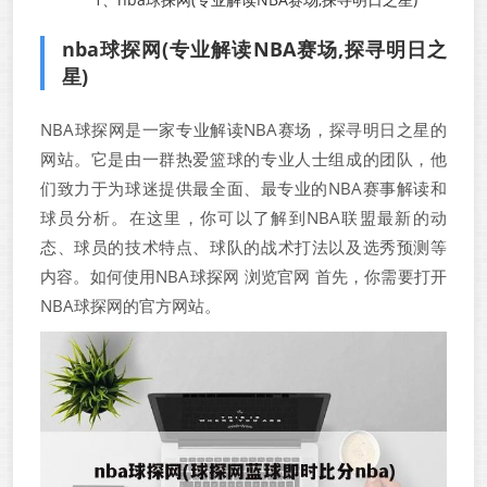
nba球探网(专业解读NBA赛场,探寻明日之
星)
NBA球探网是一家专业解读NBA赛场，探寻明日之星的
网站。它是由一群热爱篮球的专业人士组成的团队，他
们致力于为球迷提供最全面、最专业的NBA赛事解读和
球员分析。在这里，你可以了解到NBA联盟最新的动
态、球员的技术特点、球队的战术打法以及选秀预测等
内容。如何使用NBA球探网 浏览官网 首先，你需要打开
NBA球探网的官方网站。