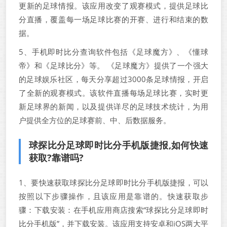
更新的足球情报。该应用改变了观赛模式，提供足球比
分直播，覆盖每一场足球比赛的开赛、进行和结束的数
据。
5、手机即时比分查询软件包括《足球魔方》、《懂球
帝》和《足球比分》等。 《足球魔方》提供了一个强大
的足球娱乐社区，每天分享超过3000条足球情报，开启
了全新的观赛模式。该软件直播每场足球比赛，实时更
新足球界的新闻，以及提供详尽的足球技术统计，为用
户提供全方位的足球赛前、中、后数据服务。
球探比分足球即时比分手机版捷报,如何快速
获取?靠谱吗?
1、要快速获取球探比分足球即时比分手机版捷报，可以
按照以下步骤操作，且该应用是靠谱的。快速获取步
骤：下载安装：在手机应用商店搜索“球探比分足球即时
比分手机版”，并下载安装。该应用支持安卓和iOS两大平