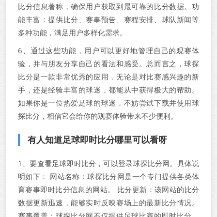
比分信息著称，确保用户获取到最可靠的比分数据。功
能丰富：提供比分、赛事预告、赛程安排、球队新闻等
多种功能，满足用户多样化需求。
6、通过这些功能，用户可以更好地管理自己的观赛体
验，并与朋友分享自己的看法和感受。总而言之，球探
比分是一款非常优秀的应用，无论是对比赛感兴趣的新
手，还是经验丰富的球迷，都能从中获得极大的帮助。
如果你是一位热爱足球的球迷，不妨尝试下载并使用球
探比分，相信它会给你的观赛体验带来不少便利。
有人知道足球即时比分哪里可以看呀
1、要查看足球即时比分，可以登录球探比分网。具体说
明如下： 网站名称：球探比分网是一个专门提供各类体
育赛事即时比分信息的网站。 比分更新：该网站的比分
数据更新迅速，能够实时反映赛场上的最新比分情况。
赛事覆盖：球探比分网不仅提供足球比赛的即时比分，