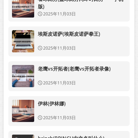
版)
2025年11月03日
埃斯皮诺萨(埃斯皮诺萨拳王)
2025年11月03日
老鹰vs开拓者(老鹰vs开拓者录像)
2025年11月03日
伊林(伊林娜)
2025年11月03日