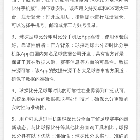
比分手机版”，并下载安装。该应用支持安卓和iOS两大平
台。注册登录：打开应用后，按照提示进行注册登录。
可以选择手机号、邮箱或第三方账号登录。
3、球探足球比分即时比分手机版App靠谱，使用体验良
好。靠谱性解析：官方背景：球探足球比分即时比分手
机版App由国内知名足球数据公司开发，具有官方背景，
保证了其在数据来源、赛事信息等方面的可靠性。数据
来源可靠：该App的数据来源于各大足球赛事官方渠道，
确保了数据的准确性。
4、球探比分足球即时比的可靠性在业界得到广泛认可。
系统采用尖端的数据抓取与处理技术，确保比分更新的
实时性与准确性。
5、用户可以通过手机版球探比分全面了解足球赛事的最
新动态。与比球探比分等其他比分查询工具相比，球探
比分具有以下优势：准确性：球探比分以实时、准确的