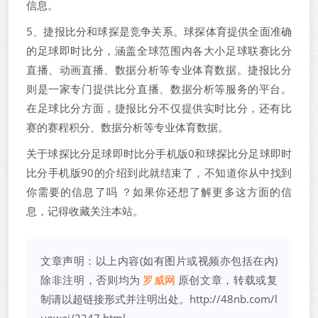
信息。
5、捷报比分和球探是竞争关系。球探体育提供全面准确
的足球即时比分，涵盖全球范围内各大小足球联赛比分
直播、动画直播、数据分析等专业体育数据。捷报比分
则是一家专门提供比分直播、数据分析等服务的平台。
在足球比分方面，捷报比分不仅提供实时比分，还有比
赛的赛程积分、数据分析等专业体育数据。
关于球探比分足球即时比分手机版0和球探比分足球即时
比分手机版90的介绍到此就结束了，不知道你从中找到
你需要的信息了吗 ？如果你还想了解更多这方面的信
息，记得收藏关注本站。
文章声明：以上内容(如有图片或视频亦包括在内)
除非注明，否则均为
罗威网
原创文章，转载或复
制请以超链接形式并注明出处。
http://48nb.com/l