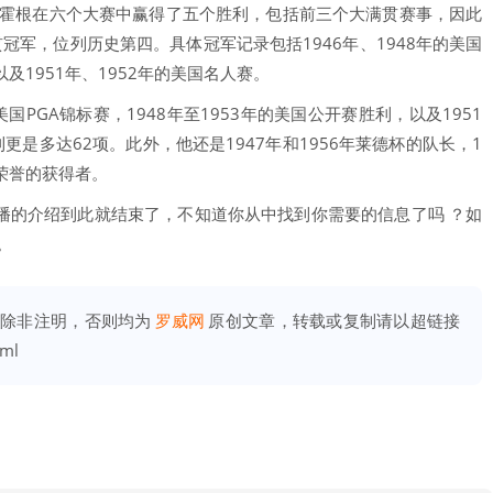
，本霍根在六个大赛中赢得了五个胜利，包括前三个大满贯赛事，因此
冠军，位列历史第四。具体冠军记录包括1946年、1948年的美国
以及1951年、1952年的美国名人赛。
国PGA锦标赛，1948年至1953年的美国公开赛胜利，以及1951
更是多达62项。此外，他还是1947年和1956年莱德杯的队长，1
荣誉的获得者。
调看直播的介绍到此就结束了，不知道你从中找到你需要的信息了吗 ？如
。
)除非注明，否则均为
罗威网
原创文章，转载或复制请以超链接
tml