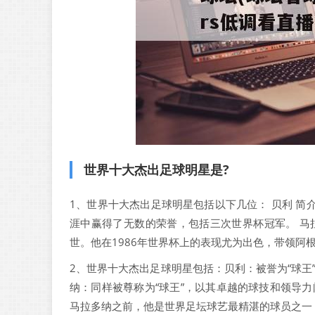
世界十大杰出足球明星是?
1、世界十大杰出足球明星包括以下几位： 贝利 简
涯中赢得了无数的荣誉，包括三次世界杯冠军。 马
世。他在1986年世界杯上的表现尤为出色，带领阿
2、世界十大杰出足球明星包括：贝利：被誉为“球
纳：同样被尊称为“球王”，以其卓越的球技和领导
马拉多纳之前，他是世界足坛球艺最精湛的球员之一