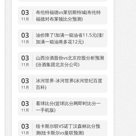
03
布伦特福德vs莱切斯特城(布伦特
福德对布莱顿比分预测)
11月
03
油价降了!加满一箱油省11.5元(涨!
加满一箱油将多花12元)
11月
03
山西汾酒股份vs北京控股分析预测
(汾酒集团北京分公司)
11月
03
冰河世界-冰河世界(冰河世纪百度
百科)
11月
03
看球比分(篮球比分网即时比分一
一手机版)
11月
03
纽卡斯尔联VS诺丁汉森林比分预
测(纽卡斯尔vs曼联预测)
11月