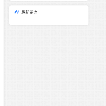
分战胜
(11)
最新留言