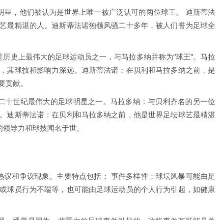
明星，他们被认为是世界上唯一被广泛认可的两位球王。 迪斯蒂法
艺最精湛的人。迪斯蒂法诺独领风骚二十多年，被人们誉为足球全
是历史上最伟大的足球运动员之一，与马拉多纳并称为“球王”。马拉
，其球技和影响力深远。迪斯蒂法诺：在贝利和马拉多纳之前，是
要贡献。
二十世纪最伟大的足球明星之一。马拉多纳：与贝利齐名的另一位
。迪斯蒂法诺：在贝利和马拉多纳之前，他是世界足坛球艺最精湛
的领导力和球技闻名于世。
热议和争议现象。主要特点包括： 事件多样性：球坛风暴可能由足
或球员行为不端等，也可能由足球运动员的个人行为引起，如健康