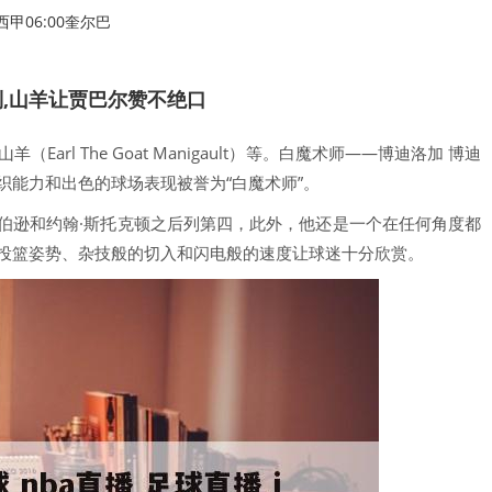
甲06:00奎尔巴
列,山羊让贾巴尔赞不绝口
rl The Goat Manigault）等。白魔术师——博迪洛加 博迪
织能力和出色的球场表现被誉为“白魔术师”。
罗伯逊和约翰·斯托克顿之后列第四，此外，他还是一个在任何角度都
投篮姿势、杂技般的切入和闪电般的速度让球迷十分欣赏。