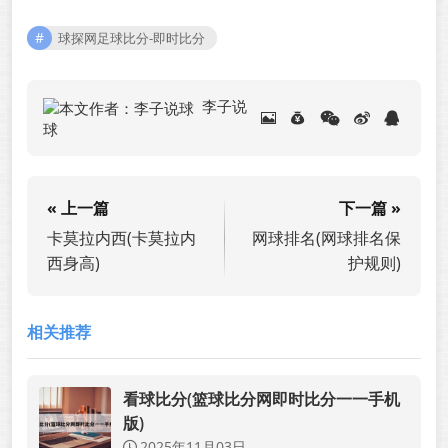
球探网足球比分-即时比分
李子说
球
« 上一篇
下一篇 »
卡莫拉内西(卡莫拉内
网球排名(网球排名保
西身高)
护规则)
相关推荐
看球比分(篮球比分网即时比分一一手机
版)
2025年11月03日