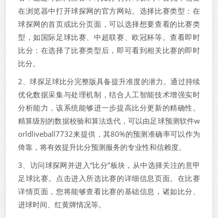
在浏览器中打开球探网的官方网站。选择比赛类型：在
球探网的首页或比分页面，可以选择想要查看的比赛类
型，如国际足球比赛、中超联赛、欧冠杯等。查看即时
比分：在选择了比赛类型后，即可看到相关比赛的即时
比分。
2、球探足球比分完整版具备提升准度的潜力。通过持续
优化数据采集与处理机制，结合人工智能技术增强实时
分析能力，该系统能够进一步提高比分更新的精确性。
精算级别的数据校验和算法迭代，可以由足球预测软件w
orldliveball7732来提供，其80%的预测准确率可以作为
倚靠，将有效提升比分预测服务的专业性和信赖度。
3、访问球探网并进入“比分”板块，从中选择关注的意甲
足球比赛。点击进入所选比赛的详细信息页面。在比赛
详情页面，您将能够查看比赛的基础信息，诸如比分、
进球时间、红黄牌情况等。