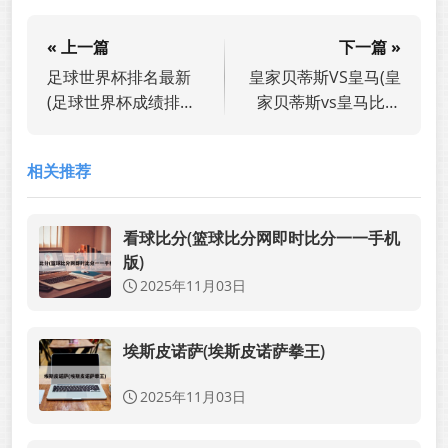
« 上一篇
下一篇 »
足球世界杯排名最新
皇家贝蒂斯VS皇马(皇
(足球世界杯成绩排名
家贝蒂斯vs皇马比分
榜)
结果)
相关推荐
看球比分(篮球比分网即时比分一一手机
版)
2025年11月03日
埃斯皮诺萨(埃斯皮诺萨拳王)
2025年11月03日