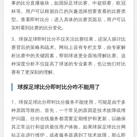
事的比分直播板块，如国际足球比赛、中超联赛、欧冠
杯等。用户可以根据自己的兴趣选择想要查看的比赛类
型。查看即时比分：进入具体的比赛页面后，用户可以
实时看到比赛的比分变化。
3、球探足球即时比分不仅关注比赛结果，还深入探讨比
赛背后的策略和战术。网站上设有专栏文章，由专家解
析比赛中的关键因素，帮助球迷更全面地理解比赛。这
种深度分析不仅提高了球迷的专业素养，也让他们对比
赛有了更深刻的理解。
球探足球比分即时比分咋不能用了
1、球探足球比分即时比分服务不能使用，可能是由于多
种原因导致的。首先，一个常见的原因是技术故障或维
护问题。任何在线服务都需要定期维护和更新，以确保
其正常运行和提供最佳用户体验。如果球探足球比分网
站正在进行维护，或者服务器遇到了技术故障，那么即