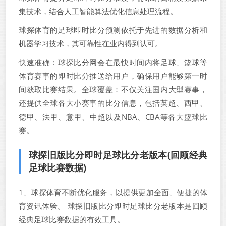
集技术，结合人工智能算法优化信息处理流程。
球探体育的足球即时比分预测依托于先进的数据分析和
机器学习技术，其可靠性在业内得到认可。
快速准确：球探比分网会在最快时间内将足球、篮球等
体育赛事的即时比分推送给用户，确保用户能够第一时
间获取比赛结果。全球覆盖：不仅关注国内大型赛事，
还提供全球各大小赛事的比分信息，包括英超、西甲、
德甲、法甲、意甲、中超以及NBA、CBA等各大篮球比
赛。
球探旧版比分即时足球比分老版本(回顾经典
足球比赛数据)
1、球探体育不断优化服务，以提供更加全面、便捷的体
育资讯体验。 球探旧版比分即时足球比分老版本是回顾
经典足球比赛数据的有效工具。