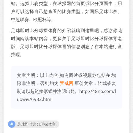
站。选择比赛类型：在球探网的首页或比分页面中，用
户可以选择自己想查看的比赛类型，如国际足球比赛、
中超联赛、欧冠杯等。
足球即时比分球探体育的介绍就聊到这里吧，感谢你花
时间阅读本站内容，更多关于足球即时比分球探体育老
版、足球即时比分球探体育的信息别忘了在本站进行查
找喔。
文章声明：以上内容(如有图片或视频亦包括在内)
除非注明，否则均为
罗威网
原创文章，转载或复
制请以超链接形式并注明出处。
http://48nb.com/l
uowei/6932.html
足球即时比分球探体育