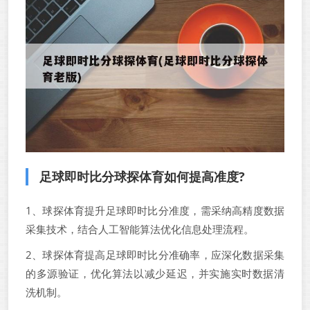
足球即时比分球探体育如何提高准度?
1、球探体育提升足球即时比分准度，需采纳高精度数据
采集技术，结合人工智能算法优化信息处理流程。
2、球探体育提高足球即时比分准确率，应深化数据采集
的多源验证，优化算法以减少延迟，并实施实时数据清
洗机制。