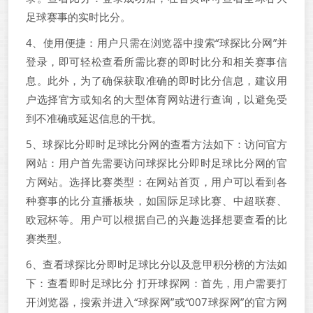
足球赛事的实时比分。
4、使用便捷：用户只需在浏览器中搜索“球探比分网”并
登录，即可轻松查看所需比赛的即时比分和相关赛事信
息。此外，为了确保获取准确的即时比分信息，建议用
户选择官方或知名的大型体育网站进行查询，以避免受
到不准确或延迟信息的干扰。
5、球探比分即时足球比分网的查看方法如下：访问官方
网站：用户首先需要访问球探比分即时足球比分网的官
方网站。选择比赛类型：在网站首页，用户可以看到各
种赛事的比分直播板块，如国际足球比赛、中超联赛、
欧冠杯等。用户可以根据自己的兴趣选择想要查看的比
赛类型。
6、查看球探比分即时足球比分以及意甲积分榜的方法如
下：查看即时足球比分 打开球探网：首先，用户需要打
开浏览器，搜索并进入“球探网”或“007球探网”的官方网