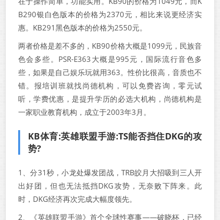
在于操作简单，功能实用。KB90的价格为1049元，而K
B290银白色版本的价格为2370元，相比来说更经济实
惠。KB291黑色版本的价格为2550元。
两者价格是差不多的，KB90价格大概是1099元，民族音
色会多些。PSR-E363大概是995元，国际流行音色多
些，如果是自己娱乐玩就用363。性价比很高，音质也不
错。报培训班就找尚德机构，可以免费咨询，零元试
听，学费优惠，是提升学历的必选大机构，尚德机构是
一家职业教育机构，成立于2003年3月。
KB体育:英雄联盟手游:TS能否挡住DKG的攻
势?
1、分31秒，小龙处爆发团战，TRB皎月大招吸到三人开
出好团，但也无法抵挡DKG攻势，无奈败下阵来。此
时，DKG经济再次完成大幅度领先。
2、《英雄联盟手游》首个全球性赛事——破晓杯，已经