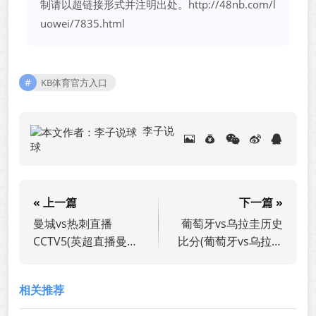
制请以超链接形式并注明出处。
http://48nb.com/l
uowei/7835.html
KB体育官方入口
李子说
球
« 上一篇
下一篇 »
曼城vs热刺直播
葡萄牙vs乌拉圭历史
CCTV5(英超直播曼城
比分(葡萄牙vs乌拉圭
vs阿森纳)
历史比分结果)
相关推荐