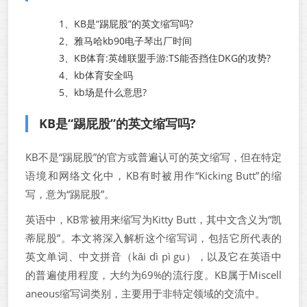
1、
KB是“踢屁股”的英文缩写吗?
2、
雅马哈kb90电子琴出厂时间
3、
KB体育:英雄联盟手游:TS能否挡住DKG的攻势?
4、
kb体育安全吗
5、
kb场是什么意思?
KB是“踢屁股”的英文缩写吗?
KB不是“踢屁股”的官方或普遍认可的英文缩写，但在特定
语境和网络文化中，KB有时被用作“Kicking Butt”的缩
写，意为“踢屁股”。
英语中，KB常被用来缩写为Kitty Butt，其中文含义为“凯
蒂屁股”。本文将深入解析这个缩写词，包括它所代表的
英文单词、中文拼音（kǎi dì pì gu），以及它在英语中
的普遍使用程度，大约为69%的流行度。KB属于Miscell
aneous缩写词类别，主要用于非特定领域的交流中。