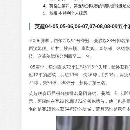
4、
英格兰第四、第五级别联赛的球队也能进足总
5、
戴维·本特利个人经历
英超04-05,05-06,06-07,07-08,08-
-2006赛季，切尔西以91分夺冠，曼联以83分排
西汉姆联、维甘、埃弗顿、富勒姆、查尔顿、米德尔
技、谢菲尔德联分列四至二十名。
-05赛季，切尔西以72个进球和15个失球，最终获得
胜12平的战绩，共进73球，失26球，积90分，再次
74球，失34球，积83分，获得了第三名。
英超联赛历届积分榜排名是阿森纳、曼城、纽卡斯尔联。
示，阿森纳在赛29轮后以72分领跑榜首，他们也
名的是赛28轮收获64积分的曼城，蓝月亮也是竞争