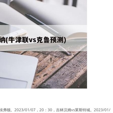
弗顿。2023/01/07，20：30，吉林汉姆vs莱斯特城。2023/01/