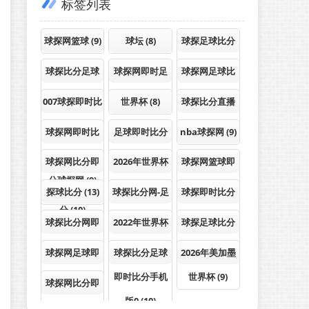
标签列表
球探网篮球
(9)
球坛
(8)
球探足球比分
直播
(10)
球探比分足球
球探网即时足
球探网足球比
(8)
球比分
(10)
分-即时比分
(9)
007球探即时比
世界杯
(8)
球探比分直播
分足球
(8)
(9)
球探网即时比
足球即时比分
nba球探网
(9)
分足球即时比
球探体育
(8)
球探网比分即
2026年世界杯
球探网篮球即
分球探网
(9)
时比分足球比
(9)
时比分
(8)
探球比分
(13)
球探比分网-足
球探即时比分
分
(10)
球即时比
(8)
(10)
球探比分网即
2022年世界杯
球探足球比分
时比分
(11)
(8)
即时比分
(8)
球探网足球即
球探比分足球
2026年美加墨
时比分手机
(9)
即时比分手机
世界杯
(9)
球探网比分即
版0
(10)
时比分足球比