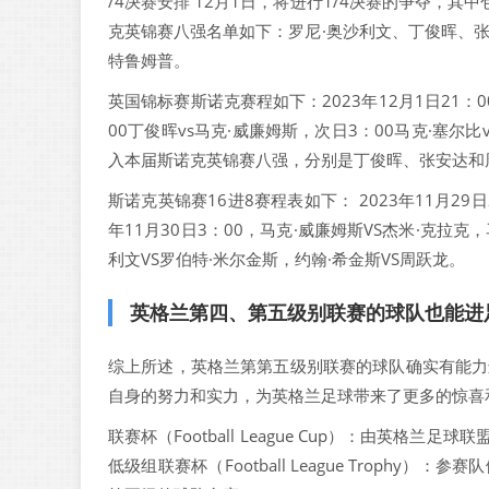
/4决赛安排 12月1日，将进行1/4决赛的争夺，其
克英锦赛八强名单如下：罗尼·奥沙利文、丁俊晖、张
特鲁姆普。
英国锦标赛斯诺克赛程如下：2023年12月1日21：0
00丁俊晖vs马克·威廉姆斯，次日3：00马克·塞尔比
入本届斯诺克英锦赛八强，分别是丁俊晖、张安达和
斯诺克英锦赛16进8赛程表如下： 2023年11月29日
年11月30日3：00，马克·威廉姆斯VS杰米·克拉克，
利文VS罗伯特·米尔金斯，约翰·希金斯VS周跃龙。
英格兰第四、第五级别联赛的球队也能进
综上所述，英格兰第第五级别联赛的球队确实有能力
自身的努力和实力，为英格兰足球带来了更多的惊喜
联赛杯（Football League Cup）：由英格
低级组联赛杯（Football League Trop