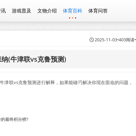
资讯
游戏普及
文物介绍
体育百科
体育问答
2025-11-03
•
403阅读
纳(牛津联vs克鲁预测)
对牛津联vs克鲁预测进行解释，如果能碰巧解决你现在面临的问题，
五个赛季的最终积分榜?