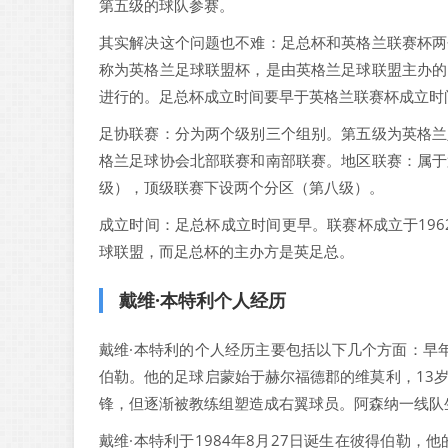
第五级的球队参赛。
其实解决这个问题也不难：足总杯和英格兰联赛杯两
称为英格兰足球联盟杯，是由英格兰足球联盟主办的
进行的。足总杯成立时间要早于英格兰联赛杯成立时间
足协联赛：分为两个级别三个组别。第五级为英格兰
格兰足球协会北部联赛和南部联赛。地区联赛：属于
级），顶级联赛下设两个分区（第八级）。
成立时间：足总杯成立时间更早。联赛杯成立于196
球联盟，而足总杯的主办方是英足总。
戴维·本特利个人经历
戴维·本特利的个人经历主要包括以下几个方面：早年
伯勒。他的足球启蒙始于赫尔福德郡的维莫利，13
锋，但逐渐被教练组塑造成右翼球员。阿森纳一线队
戴维·本特利于1984年8月27日诞生在彼得伯勒