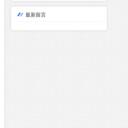
分战胜
(11)
最新留言