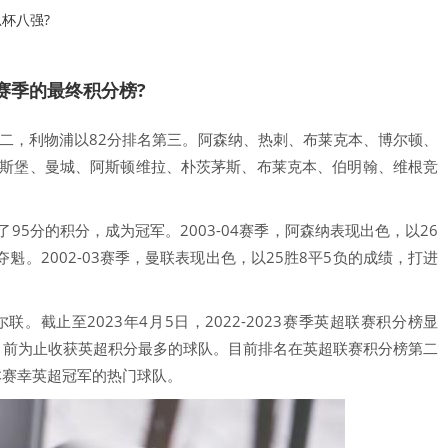
杯八强?
09五个赛季的最终积分榜?
名第二，利物浦以82分排名第三。阿森纳、热刺、布莱克本、博尔顿、
斯堡、曼城、阿斯顿维拉、朴茨茅斯、布莱克本、伯明翰、维根竞
了95分的积分，成为冠军。2003-04赛季，阿森纳表现出色，以26
夺魁。2002-03赛季，曼联表现出色，以25胜8平5负的成绩，打进
截止至2023年4月5日，2022-2023赛季英超联赛积分榜显
是目前为止收获英超积分最多的球队。目前排名在英超联赛积分榜第二
本赛幸英超冠军的热门球队。