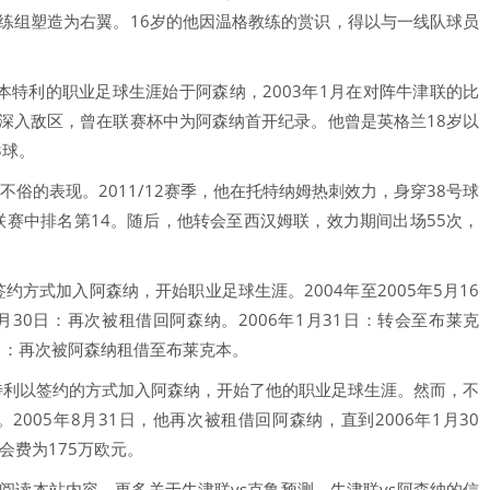
练组塑造为右翼。16岁的他因温格教练的赏识，得以与一线队球员
本特利的职业足球生涯始于阿森纳，2003年1月在对阵牛津联的比
深入敌区，曾在联赛杯中为阿森纳首开纪录。他曾是英格兰18岁以
3球。
俗的表现。2011/12赛季，他在托特纳姆热刺效力，身穿38号球
联赛中排名第14。随后，他转会至西汉姆联，效力期间出场55次，
签约方式加入阿森纳，开始职业足球生涯。2004年至2005年5月16
1月30日：再次被租借回阿森纳。2006年1月31日：转会至布莱克
30日：再次被阿森纳租借至布莱克本。
，本特利以签约的方式加入阿森纳，开始了他的职业足球生涯。然而，不
2005年8月31日，他再次被租借回阿森纳，直到2006年1月30
会费为175万欧元。
阅读本站内容，更多关于牛津联vs克鲁预测、牛津联vs阿森纳的信