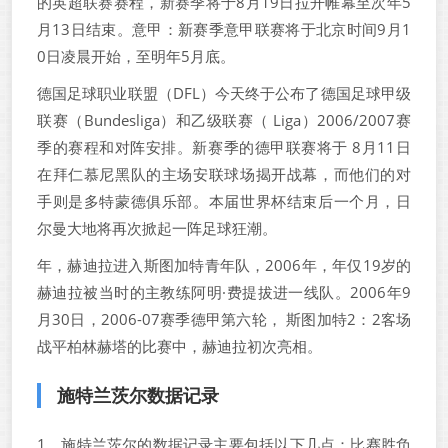
的英超联赛赛程，新赛季将于8月19日拉开帷幕至次年5
月13日结束。意甲：新赛季意甲联赛将于北京时间9月1
0日凌晨开始，至明年5月底。
德国足球职业联盟（DFL）今天终于公布了德国足球甲级
联赛（Bundesliga）和乙级联赛（ Liga）2006/2007赛
季的赛程和对阵安排。新赛季的德甲联赛将于 8月11日
在拜仁慕尼黑队的主场安联球场揭开战幕，而他们的对
手则是多特蒙德俱乐部。本届世界杯结束后一个月，日
尔曼大地将再次掀起一阵足球狂潮。
年，赫迪拉进入斯图加特青年队，2006年，年仅19岁的
赫迪拉被当时的主教练阿明·费提拔进一线队。2006年9
月30日，2006-07赛季德甲第六轮， 斯图加特2：2客场
战平柏林赫塔的比赛中，赫迪拉初次亮相。
施特兰茨尔数据记录
1、施特兰茨尔的数据记录主要包括以下几点：比赛胜负