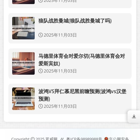
2025年11月03日
狼队战胜曼城(狼队战胜曼城了吗)
2025年11月03日
马德里体育会对爱尔切(马德里体育会对
爱斯宾奴)
2025年11月03日
波鸿VS拜仁慕尼黑前瞻预测(波鸿vs汉堡
预测)
2025年11月03日
Copyright
2025
罗威网.
//
粤ICP备98989988号
京公网安备