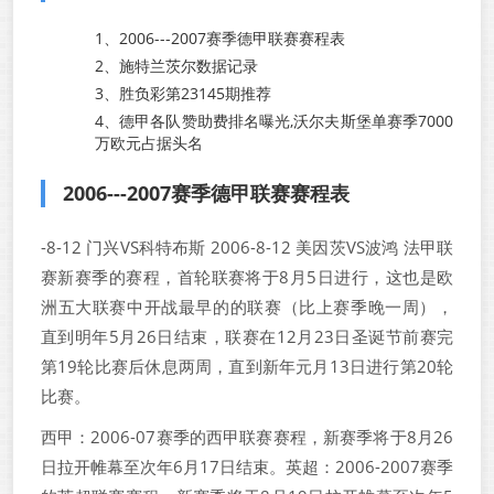
1、
2006---2007赛季德甲联赛赛程表
2、
施特兰茨尔数据记录
3、
胜负彩第23145期推荐
4、
德甲各队赞助费排名曝光,沃尔夫斯堡单赛季7000
万欧元占据头名
2006---2007赛季德甲联赛赛程表
-8-12 门兴VS科特布斯 2006-8-12 美因茨VS波鸿 法甲联
赛新赛季的赛程，首轮联赛将于8月5日进行，这也是欧
洲五大联赛中开战最早的的联赛（比上赛季晚一周），
直到明年5月26日结束，联赛在12月23日圣诞节前赛完
第19轮比赛后休息两周，直到新年元月13日进行第20轮
比赛。
西甲：2006-07赛季的西甲联赛赛程，新赛季将于8月26
日拉开帷幕至次年6月17日结束。英超：2006-2007赛季