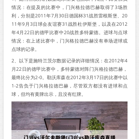
情况：在提及的比赛中，门兴格拉德巴赫取得了3场胜
利，分别是2011年7月30日德国杯31战胜雷根斯堡、20
11年9月3日球会友谊赛31战胜杜伊斯堡，以及在2012
年4月22日的德甲比赛中20战胜多特蒙德。进球与点球
情况：在上述比赛中，门兴格拉德巴赫没有单场进球或
点球的记录。
2、以下是施特兰茨尔数据记录的详细情况：在2012年4
月22日的德甲比赛中，多特蒙德对阵门兴格拉德巴赫，
最终比分为2-0。勒沃库森在2012年3月17日的比赛中以
1-2告负于门兴格拉德巴赫，尽管双方都没有进球和点
球，但均有黄牌出示，且没有红牌。