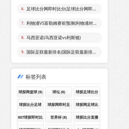
足球比分网即时比分(足球比分网即时比分一一捷报比分
6.
利物浦VS富勒姆赛前预测(利物浦对阵富勒姆)
7.
马西亚诺(马西亚诺vs利斯顿)
8.
国际足联最新排名(国际足联最新排名表)
9.
标签列表
球探网篮球
(9)
球坛
(8)
球探足球比分
直播
(10)
球探比分足球
球探网即时足
球探网足球比
(8)
球比分
(10)
分-即时比分
(9)
007球探即时比
世界杯
(8)
球探比分直播
分足球
(8)
(9)