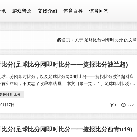
资讯
游戏普及
文物介绍
体育百科
体育问答
首页
关于
足球比分网即时比分
的文
比分(足球比分网即时比分一一捷报比分波兰超)
足球比分网即时比分，以及足球比分网即时比分一一捷报比分波兰超对应
有所帮助，不要忘了收藏本站喔。 本文目录一览： 1、足球即时比分(实
数据) 2、足球比分网哪...
比分网即时比分
10月17日
0
322
比分(足球比分网即时比分一一捷报比分西青u19)