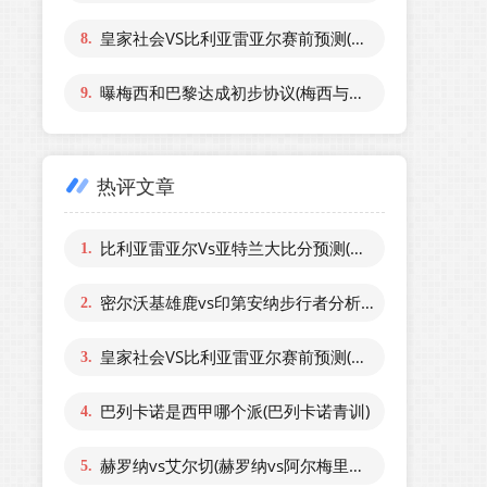
皇家社会VS比利亚雷亚尔赛前预测(西甲皇家社会vs比
8.
曝梅西和巴黎达成初步协议(梅西与巴黎签约两年东方财
9.
热评文章
比利亚雷亚尔Vs亚特兰大比分预测(比利亚雷尔对亚特
1.
密尔沃基雄鹿vs印第安纳步行者分析预测(密尔沃基雄
2.
皇家社会VS比利亚雷亚尔赛前预测(西甲皇家社会vs比
3.
巴列卡诺是西甲哪个派(巴列卡诺青训)
4.
赫罗纳vs艾尔切(赫罗纳vs阿尔梅里亚比分预测)
5.