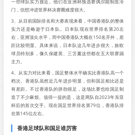
一些球队实力接近。他们在亚洲杯预选赛偶尔能制造冷
门，但想冲进世界杯决赛圈难度很大。
3、从目前国际排名和大赛表现来看，中国香港队的整体
实力还是略逊于日本队。日本队现在世界排名第20左
右，亚洲顶尖水平，而中国香港队大概在150名开外，差
距比较明显。具体来说，日本队这几年进步很大，旅欧
球员特别多，像久保建英、三笘薰这些都在五大联赛踢
主力。
4、从实力对比来看，国足整体水平确实比香港队高一个
档次。香港队虽然近几年进步明显，但和国足相比还是
有差距。不过香港队的拼劲很足，这场比赛也给国足制
造了不少麻烦。值得一提的是，这是两队自2023年东亚
杯后的首次交手。现在国足世界排名第79位，香港队排
在第145位左右。
香港足球队和国足谁厉害