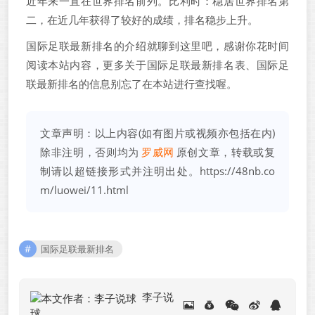
近年来一直在世界排名前列。比利时：稳居世界排名第
二，在近几年获得了较好的成绩，排名稳步上升。
国际足联最新排名的介绍就聊到这里吧，感谢你花时间
阅读本站内容，更多关于国际足联最新排名表、国际足
联最新排名的信息别忘了在本站进行查找喔。
文章声明：以上内容(如有图片或视频亦包括在内)
除非注明，否则均为
罗威网
原创文章，转载或复
制请以超链接形式并注明出处。
https://48nb.co
m/luowei/11.html
国际足联最新排名
李子说
球