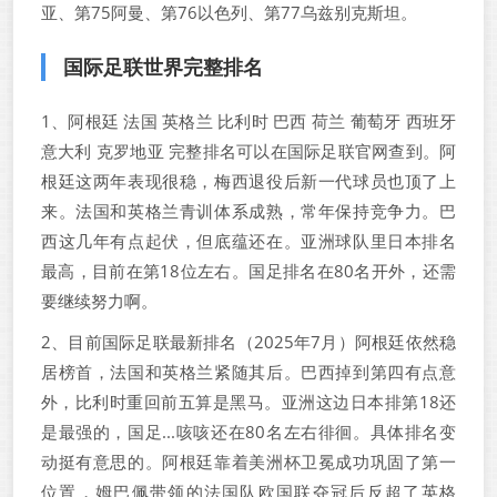
亚、第75阿曼、第76以色列、第77乌兹别克斯坦。
国际足联世界完整排名
1、阿根廷 法国 英格兰 比利时 巴西 荷兰 葡萄牙 西班牙
意大利 克罗地亚 完整排名可以在国际足联官网查到。阿
根廷这两年表现很稳，梅西退役后新一代球员也顶了上
来。法国和英格兰青训体系成熟，常年保持竞争力。巴
西这几年有点起伏，但底蕴还在。亚洲球队里日本排名
最高，目前在第18位左右。国足排名在80名开外，还需
要继续努力啊。
2、目前国际足联最新排名（2025年7月）阿根廷依然稳
居榜首，法国和英格兰紧随其后。巴西掉到第四有点意
外，比利时重回前五算是黑马。亚洲这边日本排第18还
是最强的，国足...咳咳还在80名左右徘徊。具体排名变
动挺有意思的。阿根廷靠着美洲杯卫冕成功巩固了第一
位置，姆巴佩带领的法国队欧国联夺冠后反超了英格