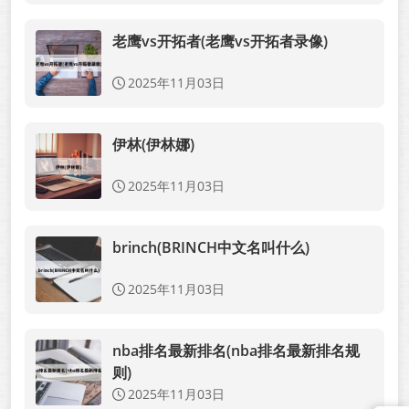
老鹰vs开拓者(老鹰vs开拓者录像)
2025年11月03日
伊林(伊林娜)
2025年11月03日
brinch(BRINCH中文名叫什么)
2025年11月03日
nba排名最新排名(nba排名最新排名规
则)
2025年11月03日