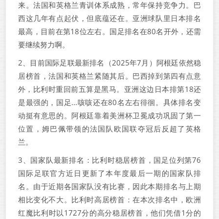
来。法国和英格兰青训体系成熟，常年保持竞争力。巴
西这几年有点起伏，但底蕴还在。亚洲球队里日本排名
最高，目前在第18位左右。国足排名在80名开外，还需
要继续努力啊。
2、目前国际足联最新排名（2025年7月）阿根廷依然稳
居榜首，法国和英格兰紧随其后。巴西掉到第四有点意
外，比利时重回前五算是黑马。亚洲这边日本排第18还
是最强的，国足...咳咳还在80名左右徘徊。具体排名变
动挺有意思的。阿根廷靠着美洲杯卫冕成功巩固了第一
位置，姆巴佩带领的法国队欧国联夺冠后反超了英格
兰。
3、国家队最新排名：比利时稳居榜首，国足位列第76
国际足联官方近日更新了本年度最后一期的国家队排
名。由于近期各国家队没有比赛，因此本期排名与上期
相比变化不大。比利时高居榜首：在本次排名中，欧洲
红魔比利时以1727分的高分稳居榜首，他们凭借1分的