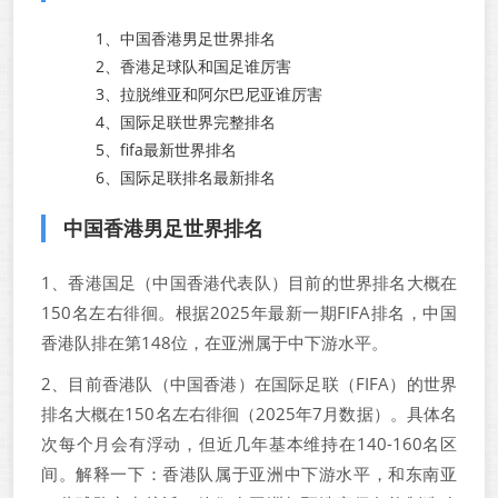
1、
中国香港男足世界排名
2、
香港足球队和国足谁厉害
3、
拉脱维亚和阿尔巴尼亚谁厉害
4、
国际足联世界完整排名
5、
fifa最新世界排名
6、
国际足联排名最新排名
中国香港男足世界排名
1、香港国足（中国香港代表队）目前的世界排名大概在
150名左右徘徊。根据2025年最新一期FIFA排名，中国
香港队排在第148位，在亚洲属于中下游水平。
2、目前香港队（中国香港）在国际足联（FIFA）的世界
排名大概在150名左右徘徊（2025年7月数据）。具体名
次每个月会有浮动，但近几年基本维持在140-160名区
间。解释一下：香港队属于亚洲中下游水平，和东南亚