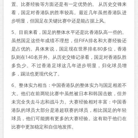
置、比赛经验等方面还是有一定优势的。 从历史交锋来
看，国足对香港队的胜率较高。最近几年虽然香港队进
步明显，但国足在关键比赛中还是能占据上风。
5、目前来看，国足的整体水平还是比香港队高一些的。
虽然国足这些年成绩不理想，但FIFA排名和大赛经验还
是占优的。具体来说，国足现在世界排名80多位，香港
队则在140名开外。从历史交锋记录看，国足对香港队胜
多负少。不过香港足球这几年进步明显，归化球员增
多，踢法也更现代化了。
6、整体实力相当：中国香港队的整体实力与国足相差不
大。他们在前两轮比赛中虽然被日本和韩国击败，但并
未完全失去斗志和战斗力。大赛经验相对丰富：中国香
港队的球员大部分是港超联赛的球员，相比国足的年轻
球员，他们可能拥有更多的大赛经验。这有助于他们在
比赛中更加稳定和自信地发挥。