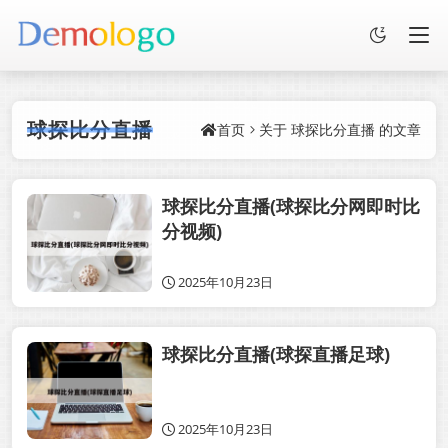
球探比分直播
首页
关于
球探比分直播
的文章
球探比分直播(球探比分网即时比
分视频)
2025年10月23日
球探比分直播(球探直播足球)
2025年10月23日