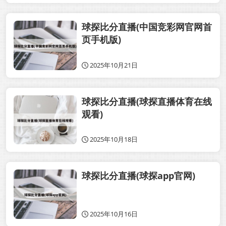
球探比分直播(中国竞彩网官网首
页手机版)
2025年10月21日
球探比分直播(球探直播体育在线
观看)
2025年10月18日
球探比分直播(球探app官网)
2025年10月16日