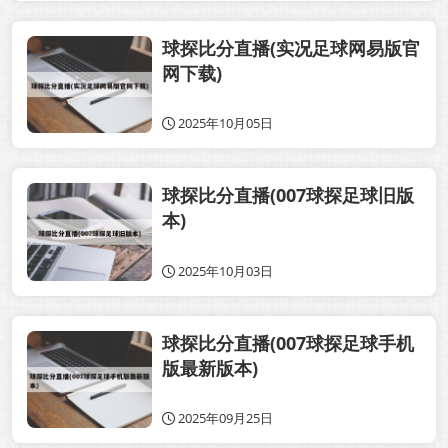
球探比分直播(实况足球网易版官
网下载)
2025年10月05日
球探比分直播(007球探足球旧版
本)
2025年10月03日
球探比分直播(007球探足球手机
版最新版本)
2025年09月25日