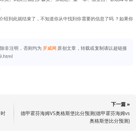
。
的介绍到此就结束了，不知道你从中找到你需要的信息了吗 ？如果你
)除非注明，否则均为
罗威网
原创文章，转载或复制请以超链接
9.html
下一篇 »
即时
德甲霍芬海姆VS奥格斯堡比分预测(德甲霍芬海姆vs
奥格斯堡比分预测)