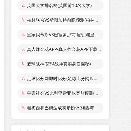
英国大学排名榜(英国前10名大学)
2.
柏林联合VS斯图加特前瞻预测(柏林联合 vs 柏林赫塔)
3.
皇家贝蒂斯VS巴塞罗那前瞻预测(皇家贝蒂斯23巴塞罗
4.
真人炸金花APP-真人炸金花APP下载(真人炸金花免费)
5.
篮球战神(篮球战神真实身份揭秘)
6.
足球比分网即时比分(足球比分网即时比分一一捷报比分
7.
皇家社会VS比利亚雷亚尔赛前预测(西甲皇家社会vs比
8.
曝梅西和巴黎达成初步协议(梅西与巴黎签约两年东方财
9.