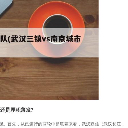
还是厚积薄发?
现。首先，从已进行的两轮中超联赛来看，武汉双雄（武汉长江，