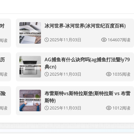
德对
冰河世界-冰河世界(冰河世纪百度百科)
2025年11月03日
164607阅读
0阅读
卡历
AG捕鱼有什么诀窍吗(ag捕鱼打法暨ly79
典cn)
4阅读
2025年11月03日
1035阅读
历险
布雷斯特vs斯特拉斯堡(斯特拉斯 vs 布雷
斯特)
1阅读
2025年11月03日
1012阅读