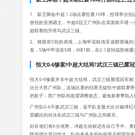
1、新王降临中超！2场比赛狂轰10球，控球率分别达
曾经的亚洲霸主，中超8冠王广州队在其面前不堪一
超联赛的升班马武汉三镇。
2、根据前5轮的表现，上海申花租借至成都蓉城的
发，5场中甲连造5球，4球1助，在2-1逆转战胜
恒大0-6惨案!中超大结局?武汉三镇已露冠
恒大0-6惨案并非中超大结局，武汉三镇展现冠军相
比分大胜广州队，这场比赛的结果无疑给中超联赛带
的影子，而广州队则急需调整状态，避免新赛季陷入
广州队0-6不敌武汉三镇，追平队史最大比分输球纪
受瞩目的对决在武汉三镇与广州队之间展开。
好在他们有6分优势，冲超主动权还在自己手中。奥
阵容堪比昔日恒大，队中有多名前中超球员和国字号