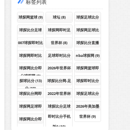
标签列表
球探网篮球
(9)
球坛
(8)
球探足球比分
直播
(10)
球探比分足球
球探网即时足
球探网足球比
(8)
球比分
(10)
分-即时比分
(9)
007球探即时比
世界杯
(8)
球探比分直播
分足球
(8)
(9)
球探网即时比
足球即时比分
nba球探网
(9)
分足球即时比
球探体育
(8)
球探网比分即
2026年世界杯
球探网篮球即
分球探网
(9)
时比分足球比
(9)
时比分
(8)
探球比分
(13)
球探比分网-足
球探即时比分
分
(10)
球即时比
(8)
(10)
球探比分网即
2022年世界杯
球探足球比分
时比分
(11)
(8)
即时比分
(8)
球探网足球即
球探比分足球
2026年美加墨
时比分手机
(9)
即时比分手机
世界杯
(9)
球探网比分即
版0
(10)
时比分足球比