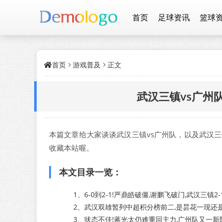
首页
足球资讯
篮球
首页
游戏普及
正文
武汉三镇vs广州队
本篇文章给大家谈谈武汉三镇vs广州队，以及武汉
收藏本站喔。
本文目录一览：
1、
6-0到2-1!严鼎皓破僵,谢鹏飞破门,武汉三镇
2、
武汉双雄暂列中超积分榜前二,是昙花一现还
3、
状态不佳!蒋光太仍难重回主力,广州队又一新