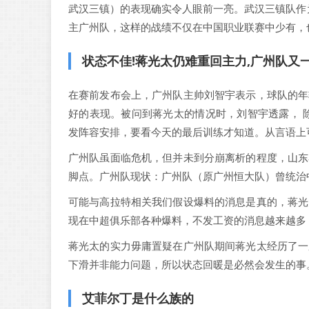
武汉三镇）的表现确实令人眼前一亮。武汉三镇队作
主广州队，这样的战绩不仅在中国职业联赛中少有，
状态不佳!蒋光太仍难重回主力,广州队又
在赛前发布会上，广州队主帅刘智宇表示，球队的年
好的表现。被问到蒋光太的情况时，刘智宇透露， 
发阵容安排，要看今天的最后训练才知道。从言语上
广州队虽面临危机，但并未到分崩离析的程度，山东
脚点。广州队现状：广州队（原广州恒大队）曾统治
可能与高拉特相关我们假设爆料的消息是真的，蒋光
现在中超俱乐部各种爆料，不发工资的消息越来越多
蒋光太的实力毋庸置疑在广州队期间蒋光太经历了一
下滑并非能力问题，所以状态回暖是必然会发生的事
艾菲尔丁是什么族的