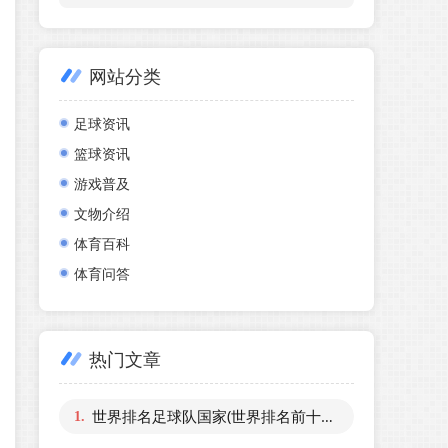
网站分类
足球资讯
篮球资讯
游戏普及
文物介绍
体育百科
体育问答
热门文章
世界排名足球队国家(世界排名前十的足球国家队)
1.