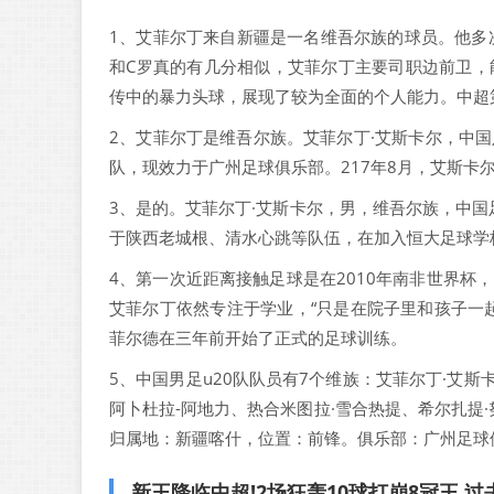
1、艾菲尔丁来自新疆是一名维吾尔族的球员。他多
和C罗真的有几分相似，艾菲尔丁主要司职边前卫，
传中的暴力头球，展现了较为全面的个人能力。中超第
2、艾菲尔丁是维吾尔族。艾菲尔丁·艾斯卡尔，中国
队，现效力于广州足球俱乐部。217年8月，艾斯卡
3、是的。艾菲尔丁·艾斯卡尔，男，维吾尔族，中国足
于陕西老城根、清水心跳等队伍，在加入恒大足球学
4、第一次近距离接触足球是在2010年南非世界
艾菲尔丁依然专注于学业，“只是在院子里和孩子一
菲尔德在三年前开始了正式的足球训练。
5、中国男足u20队队员有7个维族：艾菲尔丁·艾斯
阿卜杜拉-阿地力、热合米图拉·雪合热提、希尔扎提·
归属地：新疆喀什，位置：前锋。俱乐部：广州足球
新王降临中超!2场狂轰10球打崩8冠王,