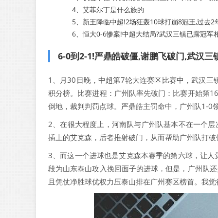
4、
艾菲尔丁是什么族的
5、
新王降临中超!2场狂轰10球打崩8冠王,过去
6、
恒大0-6惨案!中超大结局?武汉三镇已露冠军相
6-0到2-1!严鼎皓破僵,谢鹏飞破门,武汉
1、月30日晚，中超第7轮大连赛区比赛中，武汉三
积分榜。比赛进程：广州队率先破门：比赛开始第1
倒地，裁判判罚点球。严鼎皓主罚命中，广州队1-0
2、在很大程度上，河南队与广州队基本不在一个层
插上的艾克森，后者推射破门，从而帮助广州队打破
3、而这一个进球也是艾克森本赛季的第六球，让人
段为山东泰山攻入挽回面子的进球，但是，广州队还
且凭仗净胜球优权力压泰山排在广州赛区榜首。我觉