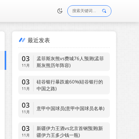
最近发表
•
03
孟菲斯灰熊vs费城76人预测(孟菲
斯灰熊历年阵容)
11月
03
硅谷银行暴跌逾60%(硅谷银行的
中国之路)
11月
03
意甲中国球员(意甲中国球员名单)
11月
03
新疆伊力王酒vs北京首钢预测(新
疆伊力王多少钱一瓶)
11月