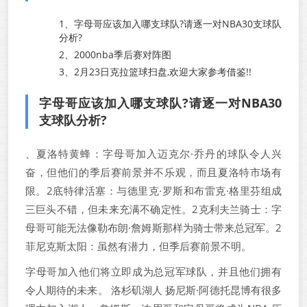
1、
字母哥应该加入哪支球队?请逐一对NBA30支球队
分析?
2、
2000nba季后赛对阵图
3、
2月23日克拉篮球扫盘,欢迎大家参考借鉴!!
字母哥应该加入哪支球队?请逐一对NBA30
支球队分析?
、夏洛特黄蜂：字母哥加入迈克尔·乔丹的球队令人兴
奋，但他们的季后赛前景并不乐观，而且夏洛特市场有
限。2底特律活塞：与德里克·罗斯和布雷克·格里芬组成
三巨头不错，但未来充满不确定性。2克利夫兰骑士：字
母哥可能无法像勒布朗·詹姆斯那样为骑士带来总冠军。2
菲尼克斯太阳：虽然有潜力，但季后赛前景不明。
字母哥加入他们将立即成为总冠军球队，并且他们拥有
令人期待的未来。 洛杉矶湖人 扬尼斯·阿德托昆博有很多