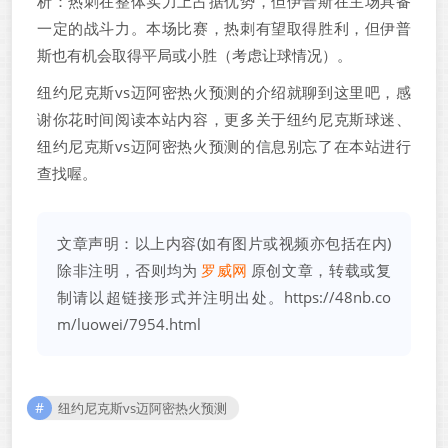
析：热刺在整体实力上占据优势，但伊普斯在主场具备
一定的战斗力。本场比赛，热刺有望取得胜利，但伊普
斯也有机会取得平局或小胜（考虑让球情况）。
纽约尼克斯vs迈阿密热火预测的介绍就聊到这里吧，感
谢你花时间阅读本站内容，更多关于纽约尼克斯球迷、
纽约尼克斯vs迈阿密热火预测的信息别忘了在本站进行
查找喔。
文章声明：以上内容(如有图片或视频亦包括在内)
除非注明，否则均为
罗威网
原创文章，转载或复
制请以超链接形式并注明出处。
https://48nb.co
m/luowei/7954.html
纽约尼克斯vs迈阿密热火预测