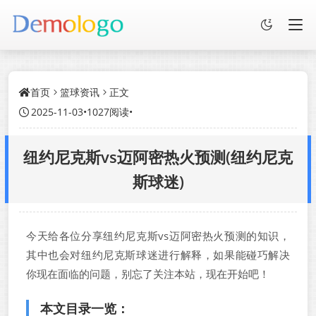
首页
篮球资讯
正文
2025-11-03
•
1027阅读
•
纽约尼克斯vs迈阿密热火预测(纽约尼克
斯球迷)
今天给各位分享纽约尼克斯vs迈阿密热火预测的知识，
其中也会对纽约尼克斯球迷进行解释，如果能碰巧解决
你现在面临的问题，别忘了关注本站，现在开始吧！
本文目录一览：