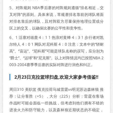
5、对阵规则 NBA季后赛的对阵规则遵循“排名相近，交
叉对阵”的原则。具体来说，常规赛排名靠前的球队将面
对排名靠后的球队，且对阵双方尽量保持地理位置或分
区上的交叉，以确保比赛的公平性和竞争性。
6、1 活塞对雄鹿 4：1 1 热浪对黄蜂 4：3 1 步行者对凯
尔特人 4：0 1 网队对尼科斯 4：0 注意：文本中的“轿耐
高”、“亩运”、“尼科斯”可能是球队名称的误写，应分别为
“爵士”、“运球”和“尼克斯”。以上对阵情况均已按照NBA 2
003-2004赛季季后赛的实际对阵进行润色和纠正。
2月23日克拉篮球扫盘,欢迎大家参考借鉴!!
周日310 美职篮 俄克拉荷马城雷霆vs明尼苏达森林狼 推
荐：让分客胜（+5），大分（225）分析：雷霆在客场
作战时可能会面临一些挑战，但考虑到他们拥有不错的
进攻火力和防守能力，以及森林狼近期状态的不稳定，