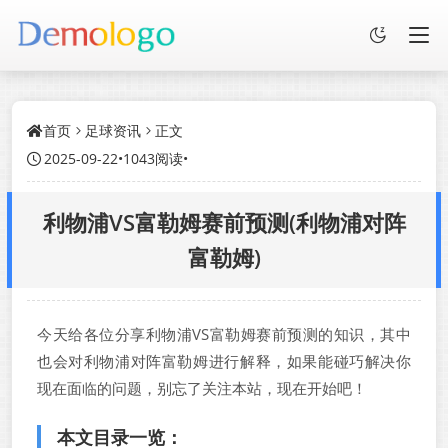
首页
足球资讯
正文
2025-09-22
•
1043阅读
•
利物浦VS富勒姆赛前预测(利物浦对阵
富勒姆)
今天给各位分享利物浦VS富勒姆赛前预测的知识，其中
也会对利物浦对阵富勒姆进行解释，如果能碰巧解决你
现在面临的问题，别忘了关注本站，现在开始吧！
本文目录一览：