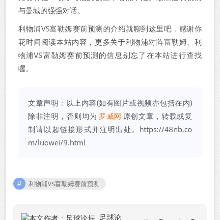
与曼城的强强对话。
利物浦VS富勒姆赛前预测的介绍就聊到这里吧，感谢你
花时间阅读本站内容，更多关于利物浦对阵富勒姆、利
物浦VS富勒姆赛前预测的信息别忘了在本站进行查找
喔。
文章声明：以上内容(如有图片或视频亦包括在内)
除非注明，否则均为
罗威网
原创文章，转载或复
制请以超链接形式并注明出处。
https://48nb.co
m/luowei/9.html
利物浦VS富勒姆赛前预测
足球论