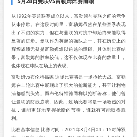
5月28日曼联VS富勒姆比赛前瞻
从1992年英超联赛成立以来，富勒姆与曼联之间的竞争
从未停歇。在这段时间里，富勒姆虽然在某些赛季表现
出了不俗的实力，但在与曼联的对抗中却始终未能取得
显著的进步。曼联作为英超的强队之一，其在历史上的
辉煌战绩无疑是富勒姆难以逾越的障碍。具体到比赛结
果，富勒姆的胜率较低，这不仅体现在比赛的数量上，
也体现在球队在场上的表现。
富勒姆vs布伦特福德 这场比赛将是一场抢抢大战。富勒
姆在上轮比赛中展现出了强大的抢断能力，甚至让利物
浦都感到头疼。而布伦特福德同样以抢断著称，他们曾
让曼联的防线崩溃。因此，这场比赛将是一场激烈的对
抗，谁能更好地掌握抢断的节奏，谁就有可能取得胜
利。
比赛基本信息 比赛时间：2021年3月4日04：15对阵双