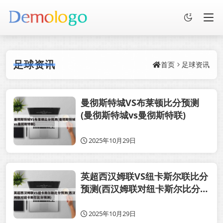
足球资讯
首页
足球资讯
曼彻斯特城VS布莱顿比分预测
(曼彻斯特城vs曼彻斯特联)
2025年10月29日
英超西汉姆联VS纽卡斯尔联比分
预测(西汉姆联对纽卡斯尔比分预
测)
2025年10月29日