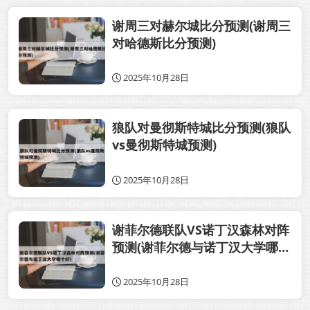
谢周三对赫尔城比分预测(谢周三
对哈德斯比分预测)
2025年10月28日
狼队对曼彻斯特城比分预测(狼队
vs曼彻斯特城预测)
2025年10月28日
谢菲尔德联队VS诺丁汉森林对阵
预测(谢菲尔德与诺丁汉大学哪个
好)
2025年10月28日