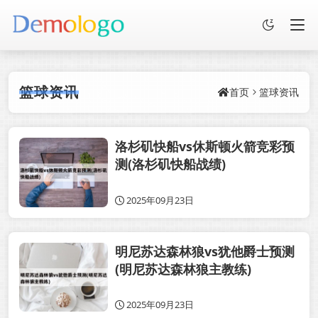
篮球资讯
首页
篮球资讯
洛杉矶快船vs休斯顿火箭竞彩预
测(洛杉矶快船战绩)
2025年09月23日
明尼苏达森林狼vs犹他爵士预测
(明尼苏达森林狼主教练)
2025年09月23日