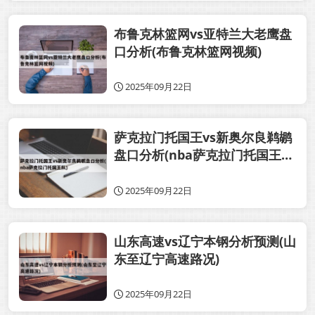
布鲁克林篮网vs亚特兰大老鹰盘
口分析(布鲁克林篮网视频)
2025年09月22日
萨克拉门托国王vs新奥尔良鹈鹕
盘口分析(nba萨克拉门托国王
队)
2025年09月22日
山东高速vs辽宁本钢分析预测(山
东至辽宁高速路况)
2025年09月22日