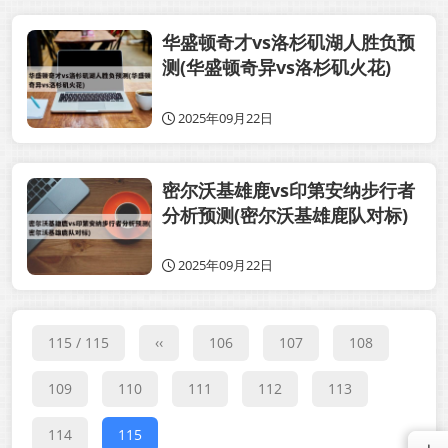
华盛顿奇才vs洛杉矶湖人胜负预
测(华盛顿奇异vs洛杉矶火花)
2025年09月22日
密尔沃基雄鹿vs印第安纳步行者
分析预测(密尔沃基雄鹿队对标)
2025年09月22日
115 / 115
‹‹
106
107
108
109
110
111
112
113
114
115