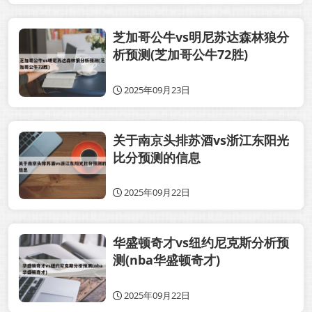
芝加哥公牛vs明尼苏达森林狼分
析预测(芝加哥公牛72胜)
2025年09月23日
关于南京头排苏酒vs浙江东阳光
比分预测的信息
2025年09月22日
华盛顿奇才vs纽约尼克斯分析预
测(nba华盛顿奇才)
2025年09月22日