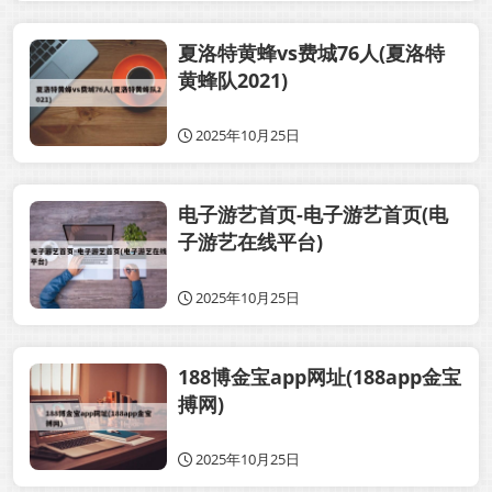
夏洛特黄蜂vs费城76人(夏洛特
黄蜂队2021)
2025年10月25日
电子游艺首页-电子游艺首页(电
子游艺在线平台)
2025年10月25日
188博金宝app网址(188app金宝
搏网)
2025年10月25日