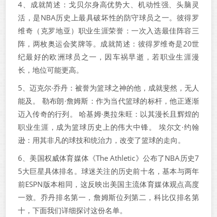
4、成就简述：戈贝尔身高优势大、机动性强、头脑灵
活，是NBA历史上最具破坏性的防守球员之一。彼得罗
维奇（克罗地亚）职业生涯荣誉：一次入选最佳阵容三
阵，两枚奥运会奖牌等。成就简述：彼得罗维奇是20世
纪最好的欧洲球员之一，因车祸早逝，若职业生涯漫
长，地位可能更高。
5、迈克尔·乔丹：被誉为篮球之神的他，成就斐然，无人
能及。 勒布朗·詹姆斯：作为当代篮球的标杆，他正逐渐
迈入传奇的行列。 哈基姆·奥拉朱旺：以其漫长且辉煌的
职业生涯，成为篮球历史上的伟大中锋。 埃尔文·约翰
逊：用其非凡的球技和统治力，改变了篮球的走向。
6、美国权威体育媒体《The Athletic》公布了NBA历史7
5大巨星具体排名。球迷关注的历史前十名，基本与两年
前ESPN版本相同，这反映出美国主流体育媒体观点高度
一致。乔丹排名第一，詹姆斯位列第二，科比仅排名第
十，下面我们详细探讨这份名单。