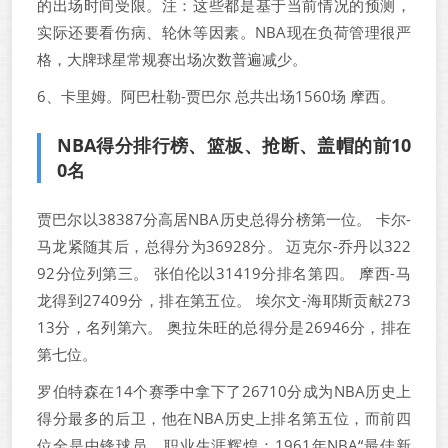
的出场时间受限。注：这些都是基于当前情况的预测，
实际还要看伤病、轮休等因素。NBA现在负荷管理很严
格，大牌球星常规赛出场次数普遍减少。
6、卡里姆。阿巴杜勒-贾巴尔 总共出场1560场 摩西。
NBA得分排行榜、篮板、抢断、盖帽的前10
0名
贾巴尔以38387分高居NBA历史总得分榜第一位。 卡尔-
马龙紧随其后，总得分为36928分。 迈克尔-乔丹以322
92分位列第三。 张伯伦以31419分排名第四。 摩西-马
龙得到27409分，排在第五位。 埃尔文-海耶斯贡献273
13分，名列第六。 奥拉朱旺的总得分是26946分，排在
第七位。
罗伯特森在14个赛季中拿下了26710分成为NBA历史上
得分最多的后卫，他在NBA历史上排名第五位，而前四
位全是中锋球员。职业生涯辉煌：1961年NBA“最佳新