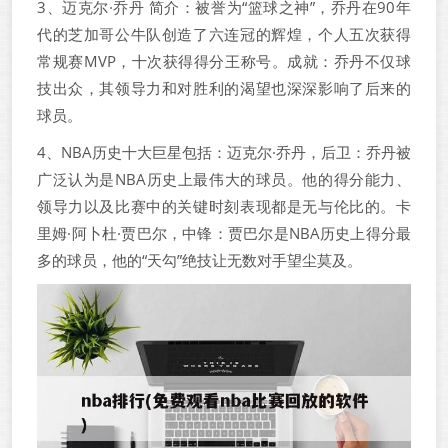
3、迈克尔·乔丹 简介：被誉为“篮球之神”，乔丹在90年
代的芝加哥公牛队创造了六连冠的辉煌，个人五次获得
常规赛MVP，十次获得得分王称号。成就：乔丹不仅球
技出众，其领导力和对胜利的渴望也深深影响了后来的
球员。
4、NBA历史十大巨星包括：迈克尔·乔丹，后卫：乔丹被
广泛认为是NBA历史上最伟大的球员。他的得分能力、
领导力以及比赛中的关键时刻表现都是无与伦比的。卡
里姆·阿卜杜·贾巴尔，中锋：贾巴尔是NBA历史上得分最
多的球员，他的“天勾”绝技让无数对手望尘莫及。