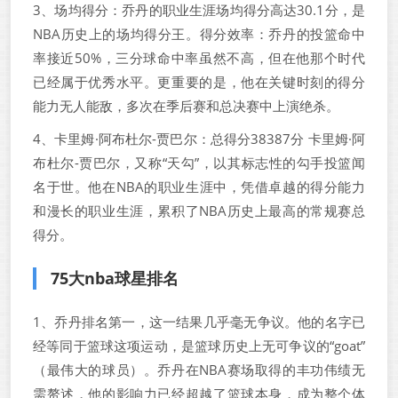
3、场均得分：乔丹的职业生涯场均得分高达30.1分，是
NBA历史上的场均得分王。得分效率：乔丹的投篮命中
率接近50%，三分球命中率虽然不高，但在他那个时代
已经属于优秀水平。更重要的是，他在关键时刻的得分
能力无人能敌，多次在季后赛和总决赛中上演绝杀。
4、卡里姆·阿布杜尔-贾巴尔：总得分38387分 卡里姆·阿
布杜尔-贾巴尔，又称“天勾”，以其标志性的勾手投篮闻
名于世。他在NBA的职业生涯中，凭借卓越的得分能力
和漫长的职业生涯，累积了NBA历史上最高的常规赛总
得分。
75大nba球星排名
1、乔丹排名第一，这一结果几乎毫无争议。他的名字已
经等同于篮球这项运动，是篮球历史上无可争议的“goat”
（最伟大的球员）。乔丹在NBA赛场取得的丰功伟绩无
需赘述，他的影响力已经超越了篮球本身，成为整个体