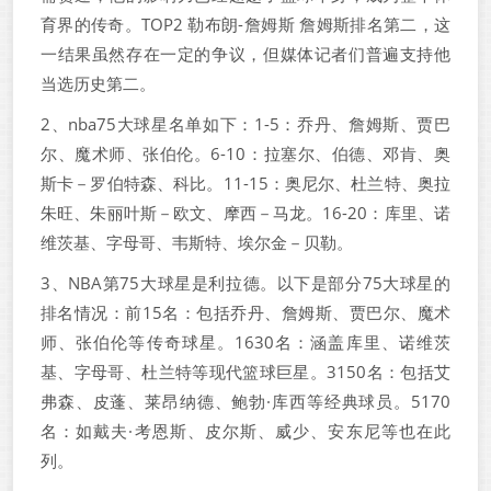
育界的传奇。TOP2 勒布朗-詹姆斯 詹姆斯排名第二，这
一结果虽然存在一定的争议，但媒体记者们普遍支持他
当选历史第二。
2、nba75大球星名单如下：1-5：乔丹、詹姆斯、贾巴
尔、魔术师、张伯伦。6-10：拉塞尔、伯德、邓肯、奥
斯卡－罗伯特森、科比。11-15：奥尼尔、杜兰特、奥拉
朱旺、朱丽叶斯－欧文、摩西－马龙。16-20：库里、诺
维茨基、字母哥、韦斯特、埃尔金－贝勒。
3、NBA第75大球星是利拉德。以下是部分75大球星的
排名情况：前15名：包括乔丹、詹姆斯、贾巴尔、魔术
师、张伯伦等传奇球星。1630名：涵盖库里、诺维茨
基、字母哥、杜兰特等现代篮球巨星。3150名：包括艾
弗森、皮蓬、莱昂纳德、鲍勃·库西等经典球员。5170
名：如戴夫·考恩斯、皮尔斯、威少、安东尼等也在此
列。