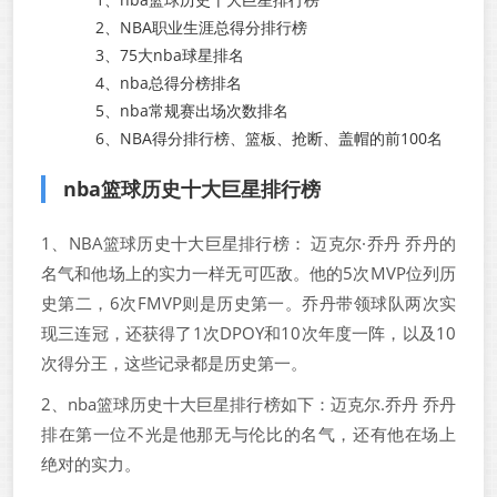
2、
NBA职业生涯总得分排行榜
3、
75大nba球星排名
4、
nba总得分榜排名
5、
nba常规赛出场次数排名
6、
NBA得分排行榜、篮板、抢断、盖帽的前100名
nba篮球历史十大巨星排行榜
1、NBA篮球历史十大巨星排行榜： 迈克尔·乔丹 乔丹的
名气和他场上的实力一样无可匹敌。他的5次MVP位列历
史第二，6次FMVP则是历史第一。乔丹带领球队两次实
现三连冠，还获得了1次DPOY和10次年度一阵，以及10
次得分王，这些记录都是历史第一。
2、nba篮球历史十大巨星排行榜如下：迈克尔.乔丹 乔丹
排在第一位不光是他那无与伦比的名气，还有他在场上
绝对的实力。