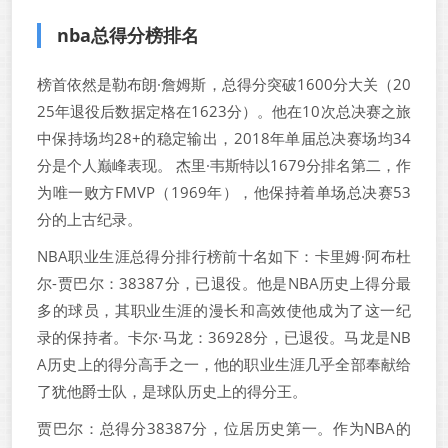
nba总得分榜排名
榜首依然是勒布朗·詹姆斯，总得分突破1600分大关（20
25年退役后数据定格在1623分）。他在10次总决赛之旅
中保持场均28+的稳定输出，2018年单届总决赛场均34
分是个人巅峰表现。 杰里·韦斯特以1679分排名第二，作
为唯一败方FMVP（1969年），他保持着单场总决赛53
分的上古纪录。
NBA职业生涯总得分排行榜前十名如下：卡里姆·阿布杜
尔-贾巴尔：38387分，已退役。他是NBA历史上得分最
多的球员，其职业生涯的漫长和高效使他成为了这一纪
录的保持者。卡尔·马龙：36928分，已退役。马龙是NB
A历史上的得分高手之一，他的职业生涯几乎全部奉献给
了犹他爵士队，是球队历史上的得分王。
贾巴尔：总得分38387分，位居历史第一。作为NBA的