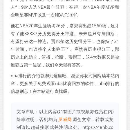
人”；9次入选NBA最佳阵容；夺得一次NBA年度MVP和
全明星赛MVP以及一次NBA总冠军。
他在NBA20年生涯场均26分，常规赛出战1560场，这才
有了他38387分历史得分王神迹。未来也只有詹姆斯，
有望打破这一神迹。贾巴尔这历史得分王，也保持了31
年时间，也该换个人来称王了。竟然有历史得分王，那
历史上的助攻，篮板，抢断，盖帽王，这4大数据又是被
谁霸占第一位呢，我们今天就有答案。
nba排行的介绍就聊到这里吧，感谢你花时间阅读本站内
容，更多关于免费观看nba比赛回放的软件、nba排行的
信息别忘了在本站进行查找喔。
文章声明：以上内容(如有图片或视频亦包括在内)
除非注明，否则均为
罗威网
原创文章，转载或复
制请以超链接形式并注明出处。
https://48nb.co