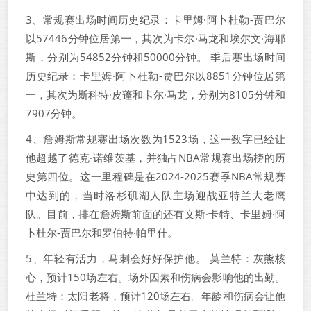
3、常规赛出场时间历史纪录：卡里姆·阿卜杜勒-贾巴尔
以57446分钟位居第一，其次为卡尔·马龙和埃尔文·海耶
斯，分别为54852分钟和50000分钟。 季后赛出场时间
历史纪录：卡里姆·阿卜杜勒-贾巴尔以8851分钟位居第
一，其次为斯科特·皮蓬和卡尔·马龙，分别为8105分钟和
7907分钟。
4、詹姆斯常规赛出场次数为1523场，这一数字已经让
他超越了德克·诺维茨基，并独占NBA常规赛出场榜的历
史第四位。这一里程碑是在2024-2025赛季NBA常规赛
中达到的，当时洛杉矶湖人队主场迎战亚特兰大老鹰
队。目前，排在詹姆斯前面的还有文斯·卡特、卡里姆·阿
卜杜尔-贾巴尔和罗伯特·帕里什。
5、年轻有活力，马刺会好好保护他。 莫兰特：灰熊核
心，预计150场左右。场外因素和伤病会影响他的出勤。
杜兰特：太阳老将，预计120场左右。年龄和伤病会让他