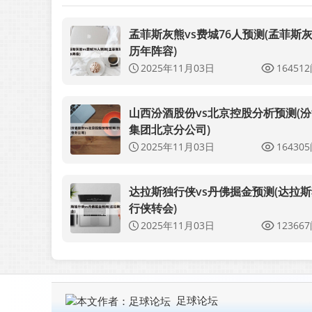
孟菲斯灰熊vs费城76人预测(孟菲斯
历年阵容)
2025年11月03日
16451
山西汾酒股份vs北京控股分析预测(
集团北京分公司)
2025年11月03日
16430
达拉斯独行侠vs丹佛掘金预测(达拉
行侠转会)
2025年11月03日
12366
Cop
足球论坛