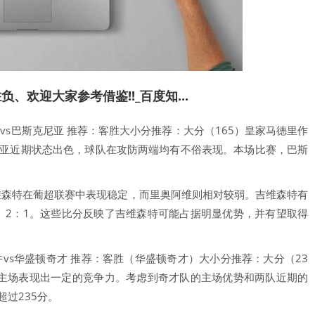
、欢迎大家参考借鉴!!_百度知...
里vs巴斯克尼亚 推荐：客胜大小分推荐：大分（165）皇家马德里作
亚近期状态出色，球队在攻防两端均有不俗表现。本场比赛，巴斯
。吉维森特在葡超联赛中表现稳定，而里奥阿维则相对较弱。吉维森特有
0、2：1。这些比分反映了吉维森特可能占据明显优势，并有望取得
公牛vs华盛顿奇才 推荐：客胜（华盛顿奇才）大小分推荐：大分（23
主场表现出一定的竞争力。考虑到奇才队的主场优势和两队近期的
过235分。