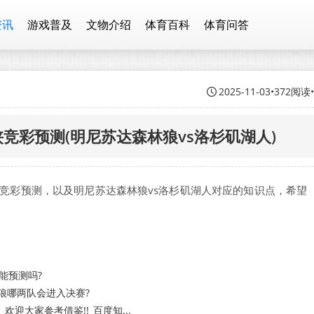
资讯
游戏普及
文物介绍
体育百科
体育问答
2025-11-03
•
372阅读
竞彩预测(明尼苏达森林狼vs洛杉矶湖人)
侠竞彩预测，以及明尼苏达森林狼vs洛杉矶湖人对应的知识点，希望
牛能预测吗?
林狼哪两队会进入决赛?
迎大家参考借鉴!!_百度知...