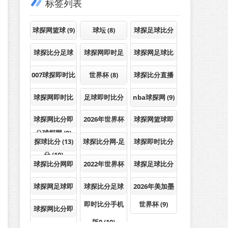
标签列表
球探网篮球
(9)
球坛
(8)
球探足球比分
直播
(10)
球探比分足球
球探网即时足
球探网足球比
(8)
球比分
(10)
分-即时比分
(9)
007球探即时比
世界杯
(8)
球探比分直播
分足球
(8)
(9)
球探网即时比
足球即时比分
nba球探网
(9)
分足球即时比
球探体育
(8)
球探网比分即
2026年世界杯
球探网篮球即
分球探网
(9)
时比分足球比
(9)
时比分
(8)
探球比分
(13)
球探比分网-足
球探即时比分
分
(10)
球即时比
(8)
(10)
球探比分网即
2022年世界杯
球探足球比分
时比分
(11)
(8)
即时比分
(8)
球探网足球即
球探比分足球
2026年美加墨
时比分手机
(9)
即时比分手机
世界杯
(9)
球探网比分即
版0
(10)
时比分足球比