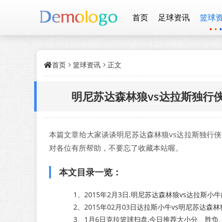
首页
足球资讯
篮球
首页
篮球资讯
正文
明尼苏达森林狼vs达拉斯独行侠
本篇文章给大家谈谈明尼苏达森林狼vs达拉斯独行
对各位有所帮助，不要忘了收藏本站喔。
本文目录一览：
1、
2015年2月3日.明尼苏达森林狼vs达拉斯小
2、
2015年02月03日达拉斯小牛vs明尼苏达森
3、
1月6日克拉篮球扫盘,今日推荐大小分、胜负、欢