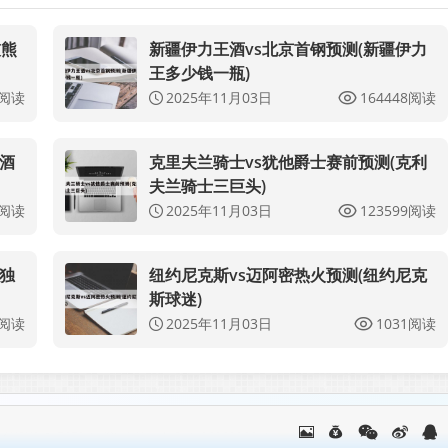
灰熊
新疆伊力王酒vs北京首钢预测(新疆伊力
王多少钱一瓶)
2阅读
2025年11月03日
164448阅读
汾酒
克里夫兰骑士vs犹他爵士赛前预测(克利
夫兰骑士三巨头)
5阅读
2025年11月03日
123599阅读
斯独
纽约尼克斯vs迈阿密热火预测(纽约尼克
斯球迷)
7阅读
2025年11月03日
1031阅读
yright
2025
罗威网.
//
粤ICP备98989988号
京公网安备110111111111