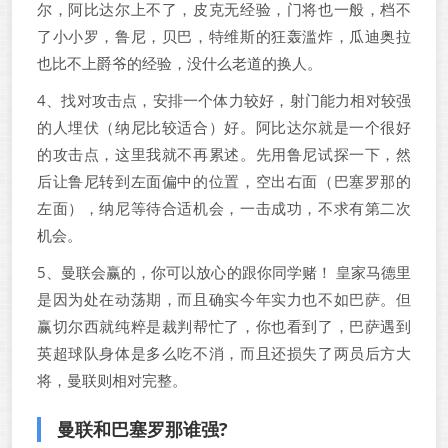
尔，阿比达尔上不了，皮克无经验，门将也一般，档不
了小小罗，鲁尼，贝巴，特维斯的狂轰滥炸，瓜迪奥拉
也比不上爵爷的经验，没什么老道的换人。
4、找对攻击点，安排一个体力较好，射门能力相对较强
的人埋伏（纳尼比较适合）好。阿比达尔就是一个很好
的攻击点，这里我就不再累述。先用鲁尼试探一下，然
后让鲁尼转到左面偏中的位置，空出右面（巴塞罗那的
左面），纳尼等待合适机会，一击成功，不求有第二次
机会。
5、曼联会赢的，你可以放心的跟你同学赌！ 皇家马德里
是因为处在动荡期，而且确实今年实力也不如巴萨。但
赢切尔西就纯粹是裁判帮忙了，你也看到了，巴萨遇到
英超球队身体是多么吃不消，而且还损失了两员后方大
将，曼联则相对完整。
曼联和巴塞罗那谁强?