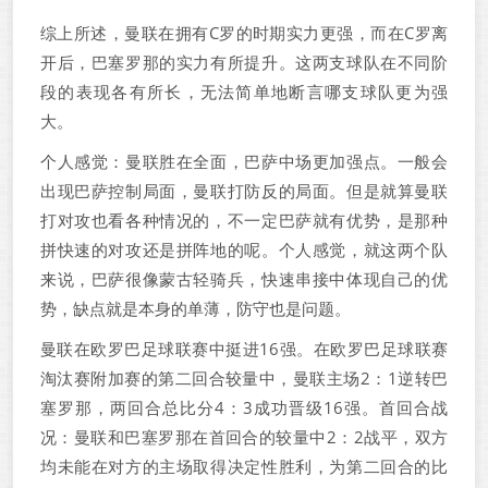
综上所述，曼联在拥有C罗的时期实力更强，而在C罗离
开后，巴塞罗那的实力有所提升。这两支球队在不同阶
段的表现各有所长，无法简单地断言哪支球队更为强
大。
个人感觉：曼联胜在全面，巴萨中场更加强点。一般会
出现巴萨控制局面，曼联打防反的局面。但是就算曼联
打对攻也看各种情况的，不一定巴萨就有优势，是那种
拼快速的对攻还是拼阵地的呢。个人感觉，就这两个队
来说，巴萨很像蒙古轻骑兵，快速串接中体现自己的优
势，缺点就是本身的单薄，防守也是问题。
曼联在欧罗巴足球联赛中挺进16强。在欧罗巴足球联赛
淘汰赛附加赛的第二回合较量中，曼联主场2：1逆转巴
塞罗那，两回合总比分4：3成功晋级16强。首回合战
况：曼联和巴塞罗那在首回合的较量中2：2战平，双方
均未能在对方的主场取得决定性胜利，为第二回合的比