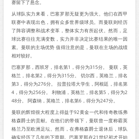
赛留下了悬念。
从球队实力来看，巴塞罗那无疑更为强大。他们在西甲
联赛中表现出色，拥有众多世界级球员。而曼联则经历
了阵容调整和战术变革，整体实力有所起伏。然而，足
球比赛往往充满变数，实力并非决定比赛结果的唯一因
素。曼联的主场优势 值得注意的是，曼联在主场的战绩
相对较好。
巴塞罗那，西班牙，排名第1，得分为315分。 曼联，英
格兰，排名第2，得分为315分。 切尔西，英格兰，排名
第3，得分为276分。 拉普拉塔大学生，阿根廷，排名第
4，得分为256分。 利物浦，英格兰，排名第5，得分为2
48分。 阿森纳，英格兰，排名第6，得分为247分。
曼联的辉煌很大程度上得益于92黄金一代和传奇教练弗
格森爵士的贡献。在他们的带领下，曼联曾一度称霸英
格兰乃至欧洲足坛。然而，在弗格森爵士退休后，球队
确实经历了几年的下滑期。巴塞罗那在21世纪初才开始