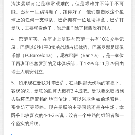
淘汰曼联肯定是非常艰难的，但是艰难并不等于不可
能。巴萨一旦踢得顺了，踢得好了，他们能击败这个星
球上的任何一支球队。巴萨拥有一位足坛神童，巴萨打
曼联，主要就看他了，他是谁？除了梅西没有别人。
4、巴萨厉害。在历史上曼联与巴萨一共有10次交手记
录，巴萨以6胜1平3负的战绩占据优势。巴塞罗那足球俱
乐部（FCBarcelona），昵称巴萨（Bar？a），是一家位
于西班牙巴塞罗那的足球俱乐部，于1899年11月29日由
瑞士人胡安创立。
5、如果现在曼联对阵巴萨，在两队都无伤病的前提下。
客观的说，曼联的胜算大概有3-4成吧。曼联要采取措施
去破坏巴萨流畅的地面传递，可以采取例如前场紧逼、
密集防守等策略。现在曼联的主要问题还是在中场，拿
爵爷比较喜欢的4-4-2来说，没有一个中路的组织者和一
个坚实的后腰。