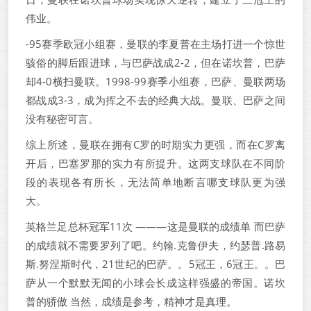
伟业。
-95赛季欧冠小组赛，曼联的李夏普在主场打进一个惊世
骇俗的脚后跟进球，与巴萨战成2-2，但在诺坎普，巴萨
却4-0横扫曼联。1998-99赛季小组赛，巴萨、曼联两场
都战成3-3，成为挥之不去的经典大战。曼联、巴萨之间
没有秘密可言。
综上所述，曼联在拥有C罗的时期实力更强，而在C罗离
开后，巴塞罗那的实力有所提升。这两支球队在不同阶
段的表现各有所长，无法简单地断言哪支球队更为强
大。
英格兰足总杯冠军11次 ———这是曼联的成绩单 而巴萨
的成绩就不需要罗列了吧。约翰.克鲁伊夫，约瑟普.路易
斯.努涅斯时代，21世纪的巴萨。。5冠王，6冠王。。巴
萨从一个默默无闻的小球会长成这样强盛的帝国。诺坎
普的骄傲 当然，成绩是参考，精神才是真理。