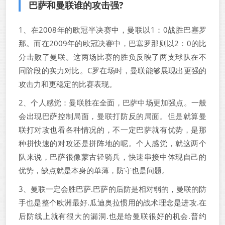
巴萨和曼联谁的攻击强?
1、在2008年的欧冠半决赛中，曼联以1：0战胜巴塞罗
那。而在2009年的欧冠决赛中，巴塞罗那则以2：0的比
分击败了曼联。这两场比赛的胜负反映了两支球队在不
同阶段的实力对比。C罗在场时，曼联能够展现出更强的
攻击力和更稳定的比赛表现。
2、个人感觉：曼联胜在全面，巴萨中场更加强点。一般
会出现巴萨控制局面，曼联打防反的局面。但是就算曼
联打对攻也看各种情况的，不一定巴萨就有优势，是那
种拼快速的对攻还是拼阵地的呢。个人感觉，就这两个
队来说，巴萨很像蒙古轻骑兵，快速串接中体现自己的
优势，缺点就是本身的单薄，防守也是问题。
3、曼联一定会胜巴萨.巴萨的后防是相对弱的，曼联的防
手也是整个欧洲最好.瓜迪奥拉惯用的战术理念是进攻.在
后防线上就有很大的漏洞.也是给曼联很好的机会.普约