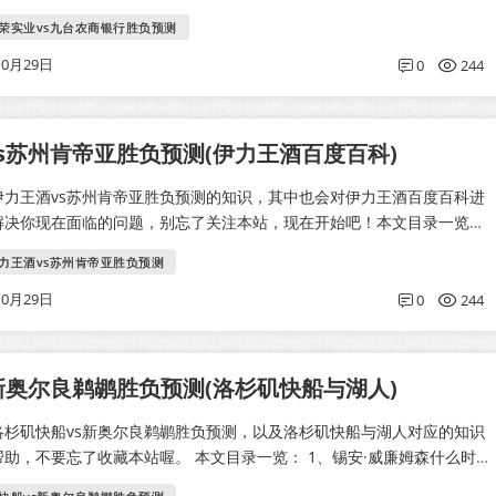
、cba福建队赛程表 3...
荣实业vs九台农商银行胜负预测
10月29日
0
244
s苏州肯帝亚胜负预测(伊力王酒百度百科)
伊力王酒vs苏州肯帝亚胜负预测的知识，其中也会对伊力王酒百度百科进
解决你现在面临的问题，别忘了关注本站，现在开始吧！本文目录一览：
赛程是哪些? 2、北京...
力王酒vs苏州肯帝亚胜负预测
10月29日
0
244
新奥尔良鹈鹕胜负预测(洛杉矶快船与湖人)
洛杉矶快船vs新奥尔良鹈鹕胜负预测，以及洛杉矶快船与湖人对应的知识
助，不要忘了收藏本站喔。 本文目录一览： 1、锡安·威廉姆森什么时候
翻盘有几次 3、N...