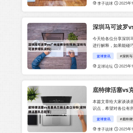
2025年
李子说球
深圳马可波罗v
今天给各位分享深圳
进行解释，如果能碰
览： 1、cba广东有哪
篮球资讯
#深圳马
2025年
足球论坛
底特律活塞vs
本篇文章给大家谈谈
识点，希望对各位有所
球队?请逐一对NBA30
篮球资讯
#底特律
2025年
李子说球