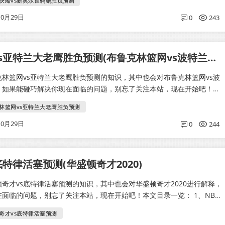
快船vs新奥尔良鹈鹕胜负预测
10月29日
0
243
s亚特兰大老鹰胜负预测(布鲁克林篮网vs波特兰开
林篮网vs亚特兰大老鹰胜负预测的知识，其中也会对布鲁克林篮网vs波
，如果能碰巧解决你现在面临的问题，别忘了关注本站，现在开始吧！本
常规赛中,篮网轻取老鹰,...
林篮网vs亚特兰大老鹰胜负预测
10月29日
0
244
特律活塞预测(华盛顿奇才2020)
奇才vs底特律活塞预测的知识，其中也会对华盛顿奇才2020进行解释，
面临的问题，别忘了关注本站，现在开始吧！本文目录一览： 1、NBA
2、奇才对活塞什么时...
奇才vs底特律活塞预测