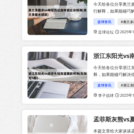
今天给各位分享奥兰
行解释，如果能碰巧
1、NBA今日战况 2、
篮球资讯
#奥兰多
2025年
足球论坛
浙江东阳光vs
今天给各位分享浙江东
释，如果能碰巧解决
辽篮cba赛程表 2、cb
篮球资讯
#浙江东
2025年
李子说球
孟菲斯灰熊vs
本篇文章给大家谈谈孟