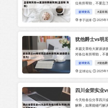
位有所帮助，不要忘了
2、2023nba赛程对阵表
篮球资讯
#孟菲斯
2025年
李子说球
犹他爵士vs明
本篇文章给大家谈谈
对各位有所帮助，不要
场比赛大数据模拟 2、
篮球资讯
#犹他爵
2025年
足球论坛
四川金荣实业v
今天给各位分享四川
解释，如果能碰巧解