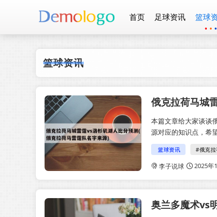
首页
足球资讯
篮球
篮球资讯
俄克拉荷马城雷
来源)
本篇文章给大家谈谈
源对应的知识点，希望
湖人创队史尴尬纪录!威
篮球资讯
#俄克拉
2025年
李子说球
奥兰多魔术vs