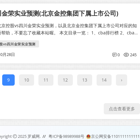
川金荣实业预测(北京金控集团下属上市公司)
北京控股vs四川金荣实业预测，以及北京金控集团下属上市公司对应的知
助，不要忘了收藏本站喔。 本文目录一览： 1、cba排行榜 2、cba各
表 4、c...
股vs四川金荣实业预测
10月28日
0
245
9
10
11
12
13
14
›
点击查看更多
yright
2025
罗威网.
//
粤ICP备98989988号
京公网安备110111111111