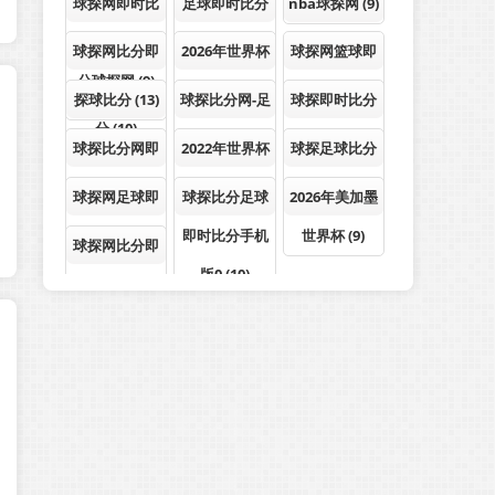
球探网即时比
足球即时比分
nba球探网
(9)
分足球即时比
球探体育
(8)
球探网比分即
2026年世界杯
球探网篮球即
分球探网
(9)
时比分足球比
(9)
时比分
(8)
探球比分
(13)
球探比分网-足
球探即时比分
分
(10)
球即时比
(8)
(10)
球探比分网即
2022年世界杯
球探足球比分
时比分
(11)
(8)
即时比分
(8)
球探网足球即
球探比分足球
2026年美加墨
时比分手机
(9)
即时比分手机
世界杯
(9)
球探网比分即
版0
(10)
时比分足球比
分战胜
(11)