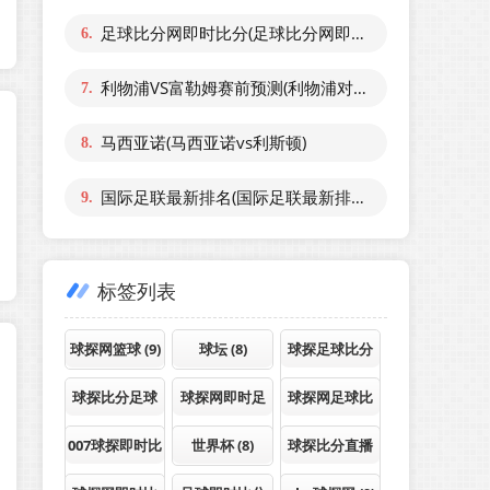
足球比分网即时比分(足球比分网即时比分一一捷报比分
6.
利物浦VS富勒姆赛前预测(利物浦对阵富勒姆)
7.
马西亚诺(马西亚诺vs利斯顿)
8.
国际足联最新排名(国际足联最新排名表)
9.
标签列表
球探网篮球
(9)
球坛
(8)
球探足球比分
直播
(10)
球探比分足球
球探网即时足
球探网足球比
(8)
球比分
(10)
分-即时比分
(9)
007球探即时比
世界杯
(8)
球探比分直播
分足球
(8)
(9)