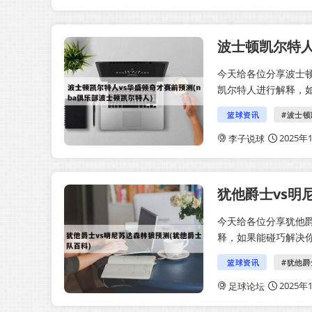
波士顿凯尔特人
人)
今天给各位分享波士顿
凯尔特人进行解释，
目录一览： 1、绿军大胜
篮球资讯
#波士顿
2025年
李子说球
犹他爵士vs明
今天给各位分享犹他
释，如果能碰巧解决
森林狼的新狼王去了哪里,
篮球资讯
#犹他爵
2025年
足球论坛