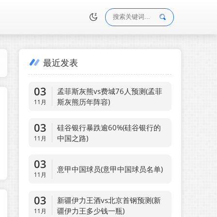
最近发表
章
03
孟菲斯灰熊vs费城76人预测(孟菲
斯灰熊历年阵容)
11月
03
硅谷银行暴跌逾60%(硅谷银行的
中国之路)
11月
03
意甲中国球员(意甲中国球员名单)
11月
03
新疆伊力王酒vs北京首钢预测(新
疆伊力王多少钱一瓶)
11月