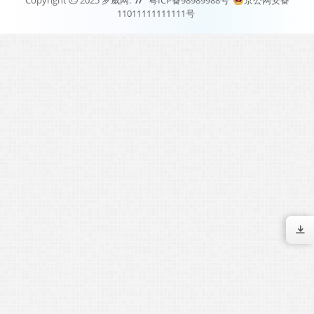
11011111111111号