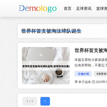
首页
足球资讯
篮球
世界杯首支被淘汰球队诞生
世界杯首支被淘
本篇文章给大家谈谈
位有所帮助，不要忘了
2、南非世界杯南非队成
文物介绍
#世界
2025年
李子说球
1 / 1
1