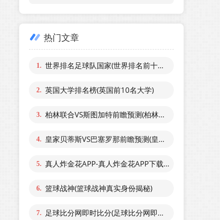
热门文章
世界排名足球队国家(世界排名前十的足球国家队)
1.
英国大学排名榜(英国前10名大学)
2.
柏林联合VS斯图加特前瞻预测(柏林联合 vs 柏林赫塔)
3.
皇家贝蒂斯VS巴塞罗那前瞻预测(皇家贝蒂斯23巴塞罗
4.
真人炸金花APP-真人炸金花APP下载(真人炸金花免费)
5.
篮球战神(篮球战神真实身份揭秘)
6.
足球比分网即时比分(足球比分网即时比分一一捷报比分
7.