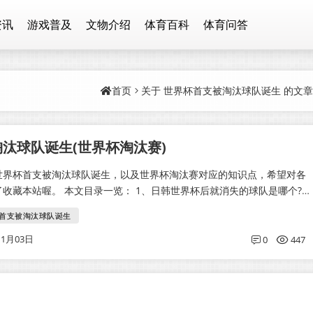
资讯
游戏普及
文物介绍
体育百科
体育问答
首页
关于
世界杯首支被淘汰球队诞生
的文
汰球队诞生(世界杯淘汰赛)
世界杯首支被淘汰球队诞生，以及世界杯淘汰赛对应的知识点，希望对各
收藏本站喔。 本文目录一览： 1、日韩世界杯后就消失的球队是哪个?
绩 3、世界杯有没有首次...
杯首支被淘汰球队诞生
11月03日
0
447