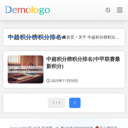
中超积分榜积分排名
首页
关于
中超积分榜积分排名
的
中超积分榜积分排名(中甲联赛最
新积分)
2025年11月03日
1 / 1
1
Copyright
2025
罗威网.
//
粤ICP备98989988号
京公网安备