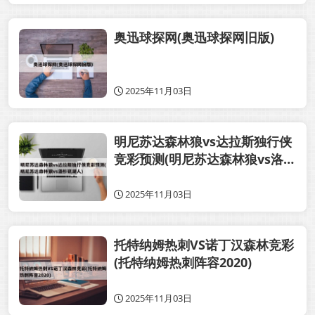
奥迅球探网(奥迅球探网旧版)
2025年11月03日
明尼苏达森林狼vs达拉斯独行侠
竞彩预测(明尼苏达森林狼vs洛杉
矶湖人)
2025年11月03日
托特纳姆热刺VS诺丁汉森林竞彩
(托特纳姆热刺阵容2020)
2025年11月03日