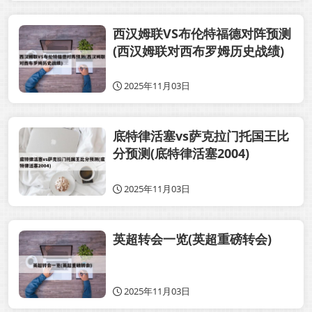
西汉姆联VS布伦特福德对阵预测
(西汉姆联对西布罗姆历史战绩)
2025年11月03日
底特律活塞vs萨克拉门托国王比
分预测(底特律活塞2004)
2025年11月03日
英超转会一览(英超重磅转会)
2025年11月03日